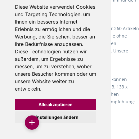
Diese Website verwendet Cookies
Objektbereich.
und Targeting Technologien, um
Wineo Bio Bodenbeläge - Design und Natur vereint
Ihnen ein besseres Internet-
Wineo, der Vorreiter für Bio Bodenbeläge hat mit über 260 Artikeln
Erlebnis zu ermöglichen und die
eine sehr designreiche Auswahl. Produziert werden sie ohne
Werbung, die Sie sehen, besser an
Weichmacher und Lösungsmittel. Mit allen verfügbaren
Ihre Bedürfnisse anzupassen.
Verlegearten ist er für jegliche Bauvorhaben attraktiv. Unsere
Diese Technologien nutzen wir
Empfehlung:
Wineo 1000 Multi Layer XXL
.
außerdem, um Ergebnisse zu
messen, um zu verstehen, woher
Teppiche für ein angenehmes Laufgefühl
unsere Besucher kommen oder um
Fletco Teppichböden
machen es schon lange vor. Sie können
unsere Website weiter zu
Teppich in Ihrem gewünschten Sondermaß kaufen, z.B. 133 x
entwickeln.
60cm. Vor allem in Schlafzimmern aufgrund der weichen
Oberfläche ein sehr beliebter Zusatzboden. Unsere Empfehlung:
Alle akzeptieren
Fletco Fluffy und Fletco Hermelin
Einstellungen ändern