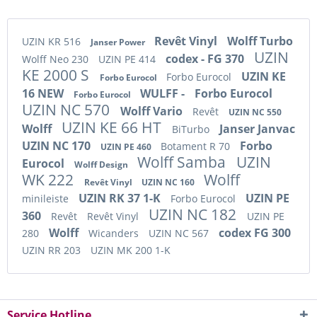
Revêt Vinyl
Wolff Turbo
UZIN KR 516
Janser Power
UZIN
codex - FG 370
Wolff Neo 230
UZIN PE 414
KE 2000 S
UZIN KE
Forbo Eurocol
Forbo Eurocol
16 NEW
WULFF -
Forbo Eurocol
Forbo Eurocol
UZIN NC 570
Wolff Vario
Revêt
UZIN NC 550
UZIN KE 66 HT
Wolff
Janser Janvac
BiTurbo
UZIN NC 170
Forbo
Botament R 70
UZIN PE 460
Wolff Samba
UZIN
Eurocol
Wolff Design
WK 222
Wolff
Revêt Vinyl
UZIN NC 160
UZIN RK 37 1-K
UZIN PE
minileiste
Forbo Eurocol
UZIN NC 182
360
Revêt
Revêt Vinyl
UZIN PE
Wolff
codex FG 300
280
Wicanders
UZIN NC 567
UZIN RR 203
UZIN MK 200 1-K
Service Hotline