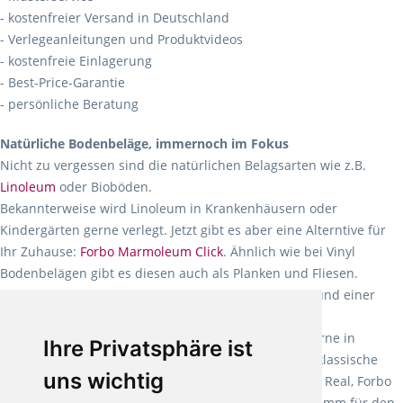
- kostenfreier Versand in Deutschland
- Verlegeanleitungen und Produktvideos
- kostenfreie Einlagerung
- Best-Price-Garantie
- persönliche Beratung
Natürliche Bodenbeläge, immernoch im Fokus
Nicht zu vergessen sind die natürlichen Belagsarten wie z.B.
Linoleum
oder Bioböden.
Bekannterweise wird Linoleum in Krankenhäusern oder
Kindergärten gerne verlegt. Jetzt gibt es aber eine Alterntive für
Ihr Zuhause:
Forbo Marmoleum Click
. Ähnlich wie bei Vinyl
Bodenbelägen gibt es diesen auch als Planken und Fliesen.
Knallige Farben mit einer Gesamtstärke von 9,8 mm und einer
intergrierten Korkdämmung sorgen für eine
Trittschallreduzierung von 17 dB. Deshalb wird er gerne in
Ihre Privatsphäre ist
Kinderzimmern verlegt. Ansonsten gibt es noch das klassische
uns wichtig
Linoleum als Bahnenware wie z.B. Forbo Marmoleum Real, Forbo
Marmoleum Walton und Gerflor DLW Marmorette 2,5 mm für den