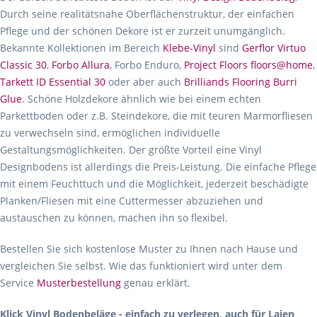
Durch seine realitätsnahe Oberflächenstruktur, der einfachen
Pflege und der schönen Dekore ist er zurzeit unumgänglich.
Bekannte Kollektionen im Bereich
Klebe-Vinyl
sind
Gerflor Virtuo
Classic 30
,
Forbo Allura
, Forbo Enduro,
Project Floors floors@home
,
Tarkett ID Essential 30
oder aber auch
Brilliands Flooring Burri
Glue
. Schöne Holzdekore ähnlich wie bei einem echten
Parkettboden oder z.B. Steindekore, die mit teuren Marmorfliesen
zu verwechseln sind, ermöglichen individuelle
Gestaltungsmöglichkeiten. Der größte Vorteil eine Vinyl
Designbodens ist allerdings die Preis-Leistung. Die einfache Pflege
mit einem Feuchttuch und die Möglichkeit, jederzeit beschädigte
Planken/Fliesen mit eine Cuttermesser abzuziehen und
austauschen zu können, machen ihn so flexibel.
Bestellen Sie sich kostenlose Muster zu Ihnen nach Hause und
vergleichen Sie selbst. Wie das funktioniert wird unter dem
Service
Musterbestellung
genau erklärt.
Klick Vinyl Bodenbeläge - einfach zu verlegen, auch für Laien