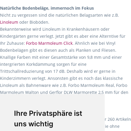
Natürliche Bodenbeläge, immernoch im Fokus
Nicht zu vergessen sind die natürlichen Belagsarten wie z.B.
Linoleum
oder Bioböden.
Bekannterweise wird Linoleum in Krankenhäusern oder
Kindergärten gerne verlegt. Jetzt gibt es aber eine Alterntive für
Ihr Zuhause:
Forbo Marmoleum Click
. Ähnlich wie bei Vinyl
Bodenbelägen gibt es diesen auch als Planken und Fliesen.
Knallige Farben mit einer Gesamtstärke von 9,8 mm und einer
intergrierten Korkdämmung sorgen für eine
Trittschallreduzierung von 17 dB. Deshalb wird er gerne in
Kinderzimmern verlegt. Ansonsten gibt es noch das klassische
Linoleum als Bahnenware wie z.B. Forbo Marmoleum Real, Forbo
Marmoleum Walton und Gerflor DLW Marmorette 2,5 mm für den
Objektbereich.
Ihre Privatsphäre ist
Wineo Bio Bodenbeläge - Design und Natur vereint
Wineo, der Vorreiter für Bio Bodenbeläge hat mit über 260 Artikeln
uns wichtig
eine sehr designreiche Auswahl. Produziert werden sie ohne