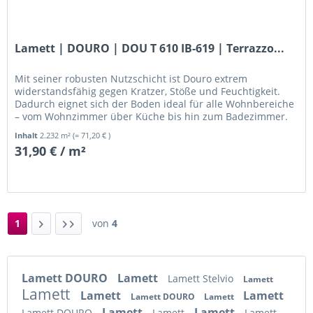
Lamett | DOURO | DOU T 610 IB-619 | Terrazzo...
Mit seiner robusten Nutzschicht ist Douro extrem
widerstandsfähig gegen Kratzer, Stöße und Feuchtigkeit.
Dadurch eignet sich der Boden ideal für alle Wohnbereiche
– vom Wohnzimmer über Küche bis hin zum Badezimmer.
Inhalt
2.232 m²
(= 71,20 € )
31,90 € / m²
1
von
4
Lamett DOURO
Lamett
Lamett Stelvio
Lamett
Lamett
Lamett
Lamett
Lamett DOURO
Lamett
Lamett
Lamett
Lamett DOURO
Lamett
Lamett