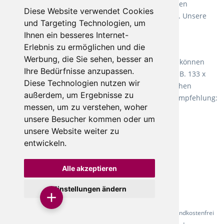
Weichmacher und Lösungsmittel. Mit allen verfügbaren
Diese Website verwendet Cookies
Verlegearten ist er für jegliche Bauvorhaben attraktiv. Unsere
und Targeting Technologien, um
Empfehlung:
Wineo 1000 Multi Layer XXL
.
Ihnen ein besseres Internet-
Erlebnis zu ermöglichen und die
Teppiche für ein angenehmes Laufgefühl
Werbung, die Sie sehen, besser an
Fletco Teppichböden
machen es schon lange vor. Sie können
Ihre Bedürfnisse anzupassen.
Teppich in Ihrem gewünschten Sondermaß kaufen, z.B. 133 x
Diese Technologien nutzen wir
60cm. Vor allem in Schlafzimmern aufgrund der weichen
außerdem, um Ergebnisse zu
Oberfläche ein sehr beliebter Zusatzboden. Unsere Empfehlung:
messen, um zu verstehen, woher
Fletco Fluffy und Fletco Hermelin
unsere Besucher kommen oder um
unsere Website weiter zu
entwickeln.
Alle akzeptieren
Einstellungen ändern
* Alle Preise inkl. gesetzl. Mehrwertsteuer - Alle Artikel versandkostenfrei