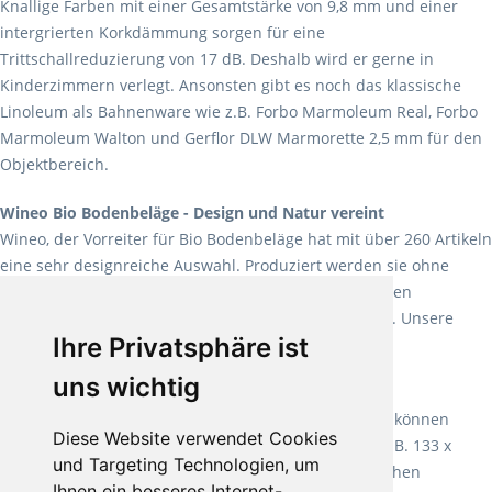
Knallige Farben mit einer Gesamtstärke von 9,8 mm und einer
intergrierten Korkdämmung sorgen für eine
Trittschallreduzierung von 17 dB. Deshalb wird er gerne in
Kinderzimmern verlegt. Ansonsten gibt es noch das klassische
Linoleum als Bahnenware wie z.B. Forbo Marmoleum Real, Forbo
Marmoleum Walton und Gerflor DLW Marmorette 2,5 mm für den
Objektbereich.
Wineo Bio Bodenbeläge - Design und Natur vereint
Wineo, der Vorreiter für Bio Bodenbeläge hat mit über 260 Artikeln
eine sehr designreiche Auswahl. Produziert werden sie ohne
Weichmacher und Lösungsmittel. Mit allen verfügbaren
Verlegearten ist er für jegliche Bauvorhaben attraktiv. Unsere
Ihre Privatsphäre ist
Empfehlung:
Wineo 1000 Multi Layer XXL
.
uns wichtig
Teppiche für ein angenehmes Laufgefühl
Fletco Teppichböden
machen es schon lange vor. Sie können
Diese Website verwendet Cookies
Teppich in Ihrem gewünschten Sondermaß kaufen, z.B. 133 x
und Targeting Technologien, um
60cm. Vor allem in Schlafzimmern aufgrund der weichen
Ihnen ein besseres Internet-