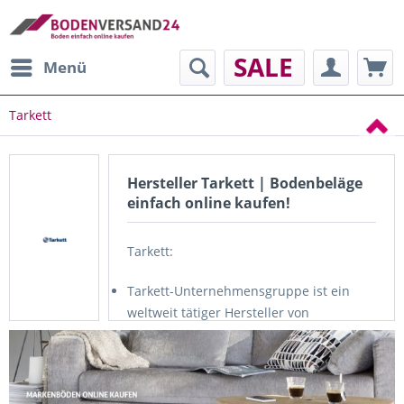
SALE
Menü
Tarkett
Hersteller Tarkett | Bodenbeläge
einfach online kaufen!
Tarkett:
Tarkett-Unternehmensgruppe ist ein
weltweit tätiger Hersteller von
Bodenbelägen aller Art.
Der europäische Branchenführer
produziert elastische PVC-Beläge, Holz-
und Laminatböden, Linoleum sowie