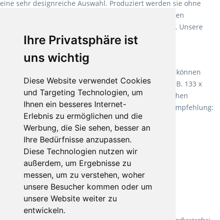
eine sehr designreiche Auswahl. Produziert werden sie ohne
Weichmacher und Lösungsmittel. Mit allen verfügbaren
Verlegearten ist er für jegliche Bauvorhaben attraktiv. Unsere
Ihre Privatsphäre ist
Empfehlung:
Wineo 1000 Multi Layer XXL
.
uns wichtig
Teppiche für ein angenehmes Laufgefühl
Fletco Teppichböden
machen es schon lange vor. Sie können
Diese Website verwendet Cookies
Teppich in Ihrem gewünschten Sondermaß kaufen, z.B. 133 x
und Targeting Technologien, um
60cm. Vor allem in Schlafzimmern aufgrund der weichen
Ihnen ein besseres Internet-
Oberfläche ein sehr beliebter Zusatzboden. Unsere Empfehlung:
Erlebnis zu ermöglichen und die
Fletco Fluffy und Fletco Hermelin
Werbung, die Sie sehen, besser an
Ihre Bedürfnisse anzupassen.
Diese Technologien nutzen wir
außerdem, um Ergebnisse zu
messen, um zu verstehen, woher
unsere Besucher kommen oder um
unsere Website weiter zu
entwickeln.
* Alle Preise inkl. gesetzl. Mehrwertsteuer - Alle Artikel versandkostenfrei