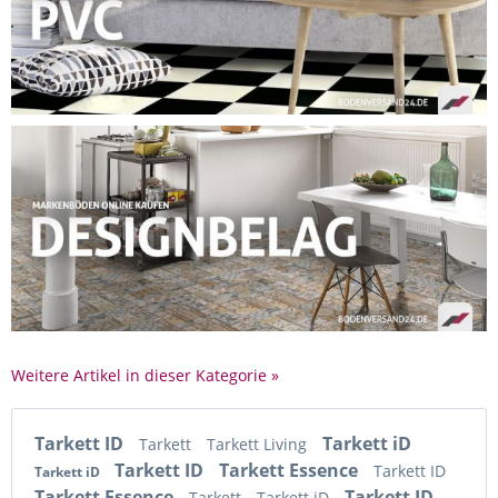
Sportböden und vertreibt sie weltweit.
Alle Produkte von Tarkett erhähltlich bei
Bodenversand24
Weitere Artikel in dieser Kategorie »
Tarkett ID
Tarkett iD
Tarkett
Tarkett Living
Tarkett ID
Tarkett Essence
Tarkett ID
Tarkett iD
Tarkett Essence
Tarkett ID
Tarkett
Tarkett iD