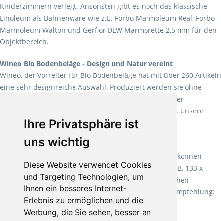
Kinderzimmern verlegt. Ansonsten gibt es noch das klassische
Linoleum als Bahnenware wie z.B. Forbo Marmoleum Real, Forbo
Marmoleum Walton und Gerflor DLW Marmorette 2,5 mm für den
Objektbereich.
Wineo Bio Bodenbeläge - Design und Natur vereint
Wineo, der Vorreiter für Bio Bodenbeläge hat mit über 260 Artikeln
eine sehr designreiche Auswahl. Produziert werden sie ohne
Weichmacher und Lösungsmittel. Mit allen verfügbaren
Verlegearten ist er für jegliche Bauvorhaben attraktiv. Unsere
Ihre Privatsphäre ist
Empfehlung:
Wineo 1000 Multi Layer XXL
.
uns wichtig
Teppiche für ein angenehmes Laufgefühl
Fletco Teppichböden
machen es schon lange vor. Sie können
Diese Website verwendet Cookies
Teppich in Ihrem gewünschten Sondermaß kaufen, z.B. 133 x
und Targeting Technologien, um
60cm. Vor allem in Schlafzimmern aufgrund der weichen
Ihnen ein besseres Internet-
Oberfläche ein sehr beliebter Zusatzboden. Unsere Empfehlung:
Erlebnis zu ermöglichen und die
Fletco Fluffy und Fletco Hermelin
Werbung, die Sie sehen, besser an