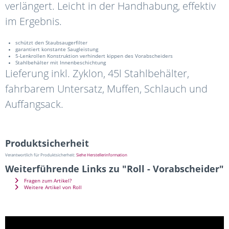
verlängert. Leicht in der Handhabung, effektiv
im Ergebnis.
schützt den Staubsaugerfilter
garantiert konstante Saugleistung
5-Lenkrollen Konstruktion verhindert kippen des Vorabscheiders
Stahlbehälter mit Innenbeschichtung
Lieferung inkl. Zyklon, 45l Stahlbehälter,
fahrbarem Untersatz, Muffen, Schlauch und
Auffangsack.
Produktsicherheit
Verantwortlich für Produktsicherheit:
Siehe Herstellerinformation
Weiterführende Links zu "Roll - Vorabscheider"
Fragen zum Artikel?
Weitere Artikel von Roll