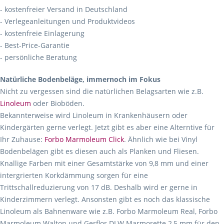
- kostenfreier Versand in Deutschland
- Verlegeanleitungen und Produktvideos
- kostenfreie Einlagerung
- Best-Price-Garantie
- persönliche Beratung
Natürliche Bodenbeläge, immernoch im Fokus
Nicht zu vergessen sind die natürlichen Belagsarten wie z.B.
Linoleum
oder Bioböden.
Bekannterweise wird Linoleum in Krankenhäusern oder
Kindergärten gerne verlegt. Jetzt gibt es aber eine Alterntive für
Ihr Zuhause:
Forbo Marmoleum Click
. Ähnlich wie bei Vinyl
Bodenbelägen gibt es diesen auch als Planken und Fliesen.
Knallige Farben mit einer Gesamtstärke von 9,8 mm und einer
intergrierten Korkdämmung sorgen für eine
Trittschallreduzierung von 17 dB. Deshalb wird er gerne in
Kinderzimmern verlegt. Ansonsten gibt es noch das klassische
Linoleum als Bahnenware wie z.B. Forbo Marmoleum Real, Forbo
Marmoleum Walton und Gerflor DLW Marmorette 2,5 mm für den