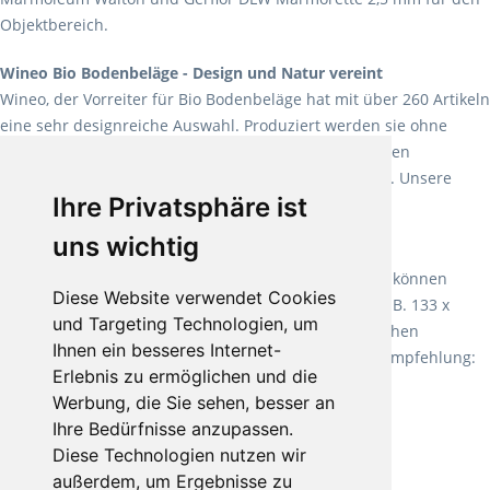
Objektbereich.
Wineo Bio Bodenbeläge - Design und Natur vereint
Wineo, der Vorreiter für Bio Bodenbeläge hat mit über 260 Artikeln
eine sehr designreiche Auswahl. Produziert werden sie ohne
Weichmacher und Lösungsmittel. Mit allen verfügbaren
Verlegearten ist er für jegliche Bauvorhaben attraktiv. Unsere
Ihre Privatsphäre ist
Empfehlung:
Wineo 1000 Multi Layer XXL
.
uns wichtig
Teppiche für ein angenehmes Laufgefühl
Fletco Teppichböden
machen es schon lange vor. Sie können
Diese Website verwendet Cookies
Teppich in Ihrem gewünschten Sondermaß kaufen, z.B. 133 x
und Targeting Technologien, um
60cm. Vor allem in Schlafzimmern aufgrund der weichen
Ihnen ein besseres Internet-
Oberfläche ein sehr beliebter Zusatzboden. Unsere Empfehlung:
Erlebnis zu ermöglichen und die
Fletco Fluffy und Fletco Hermelin
Werbung, die Sie sehen, besser an
Ihre Bedürfnisse anzupassen.
Diese Technologien nutzen wir
außerdem, um Ergebnisse zu