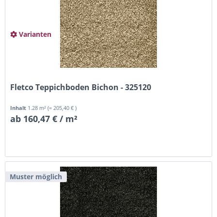
Varianten
Fletco Teppichboden Bichon - 325120
Inhalt
1.28 m²
(= 205,40 € )
ab 160,47 € / m²
Muster möglich