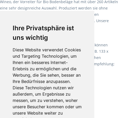
Wineo, der Vorreiter für Bio Bodenbeläge hat mit über 260 Artikeln
eine sehr designreiche Auswahl. Produziert werden sie ohne
Weichmacher und Lösungsmittel. Mit allen verfügbaren
Verlegearten ist er für jegliche Bauvorhaben attraktiv. Unsere
Ihre Privatsphäre ist
Empfehlung:
Wineo 1000 Multi Layer XXL
.
uns wichtig
Teppiche für ein angenehmes Laufgefühl
Fletco Teppichböden
machen es schon lange vor. Sie können
Diese Website verwendet Cookies
Teppich in Ihrem gewünschten Sondermaß kaufen, z.B. 133 x
und Targeting Technologien, um
60cm. Vor allem in Schlafzimmern aufgrund der weichen
Ihnen ein besseres Internet-
Oberfläche ein sehr beliebter Zusatzboden. Unsere Empfehlung:
Erlebnis zu ermöglichen und die
Fletco Fluffy und Fletco Hermelin
Werbung, die Sie sehen, besser an
Ihre Bedürfnisse anzupassen.
Diese Technologien nutzen wir
außerdem, um Ergebnisse zu
messen, um zu verstehen, woher
unsere Besucher kommen oder um
unsere Website weiter zu