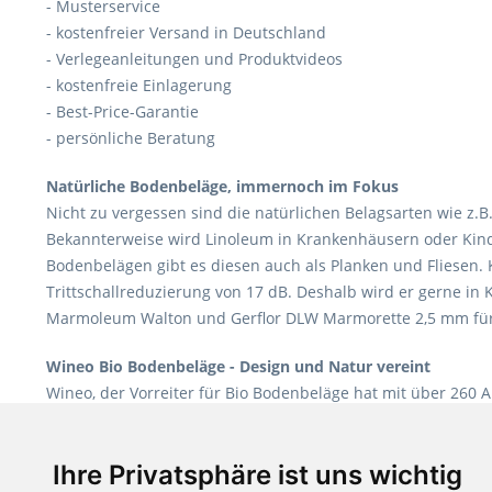
- Musterservice
- kostenfreier Versand in Deutschland
- Verlegeanleitungen und Produktvideos
- kostenfreie Einlagerung
- Best-Price-Garantie
- persönliche Beratung
Natürliche Bodenbeläge, immernoch im Fokus
Nicht zu vergessen sind die natürlichen Belagsarten wie z.B
Bekannterweise wird Linoleum in Krankenhäusern oder Kinderg
Bodenbelägen gibt es diesen auch als Planken und Fliesen.
Trittschallreduzierung von 17 dB. Deshalb wird er gerne in
Marmoleum Walton und Gerflor DLW Marmorette 2,5 mm für
Wineo Bio Bodenbeläge - Design und Natur vereint
Wineo, der Vorreiter für Bio Bodenbeläge hat mit über 260 
Verlegearten ist er für jegliche Bauvorhaben attraktiv. Uns
Teppiche für ein angenehmes Laufgefühl
Ihre Privatsphäre ist uns wichtig