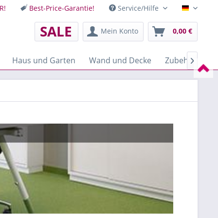
R!
Best-Price-Garantie!
Service/Hilfe
Deutsch
SALE
Mein Konto
0,00 €
Haus und Garten
Wand und Decke
Zubehör
M
