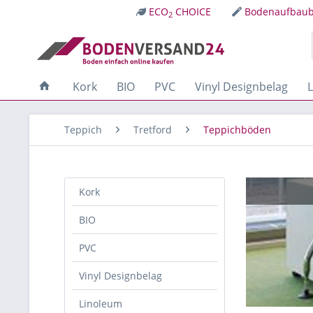
ECO
CHOICE
Bodenaufbaub
2
Kork
BIO
PVC
Vinyl Designbelag
Teppich
Tretford
Teppichböden
Kork
BIO
PVC
Vinyl Designbelag
Linoleum