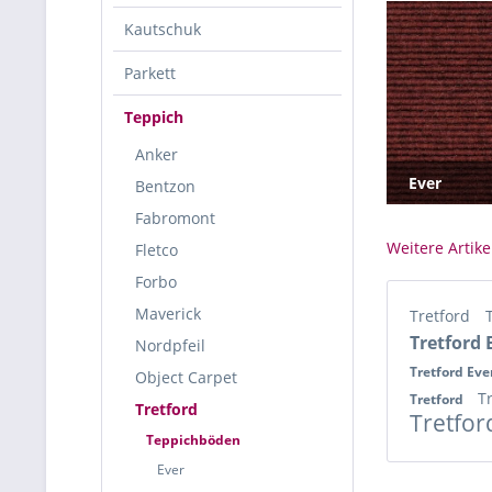
Kautschuk
Parkett
Teppich
Anker
Ever
Bentzon
Fabromont
Weitere Artike
Fletco
Forbo
Maverick
Tretford
Tretford 
Nordpfeil
Tretford Eve
Object Carpet
T
Tretford
Tretford
Tretfor
Teppichböden
Ever