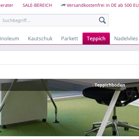
erater
SALE-BEREICH
Versandkostenfrei in DE ab 500 EU
Linoleum
Kautschuk
Parkett
Teppich
Nadelvlies
Teppichboden