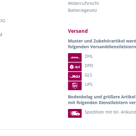
Widerrufsrecht
Batteriegesetz
OG
Versand
M
Muster und Zubehörartikel wer
folgenden Versanddienstleistern
DHL
DPD
GLS
UPS
Bodenbelag und größere Artike
mit folgenden Dienstleistern ver
Spedition mit tel. Ankün