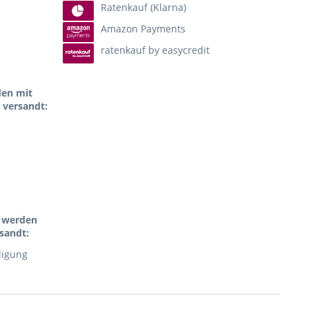
Ratenkauf (Klarna)
Amazon Payments
ratenkauf by easycredit
den mit
 versandt:
l werden
sandt:
digung