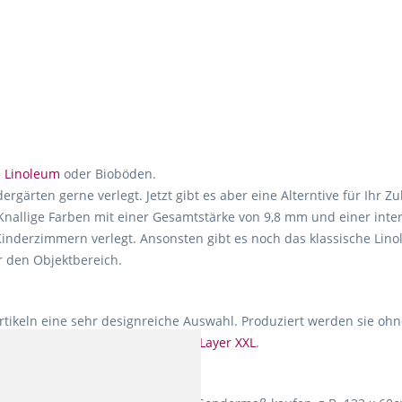
.
Linoleum
oder Bioböden.
ärten gerne verlegt. Jetzt gibt es aber eine Alterntive für Ihr Z
 Knallige Farben mit einer Gesamtstärke von 9,8 mm und einer int
 Kinderzimmern verlegt. Ansonsten gibt es noch das klassische Li
 den Objektbereich.
Artikeln eine sehr designreiche Auswahl. Produziert werden sie o
ere Empfehlung:
Wineo 1000 Multi Layer XXL
.