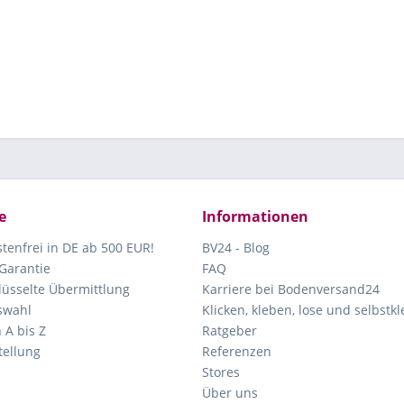
e
Informationen
tenfrei in DE ab 500 EUR!
BV24 - Blog
Garantie
FAQ
lüsselte Übermittlung
Karriere bei Bodenversand24
swahl
Klicken, kleben, lose und selbstk
 A bis Z
Ratgeber
ellung
Referenzen
Stores
Über uns