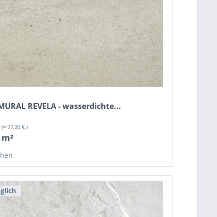
 MURAL REVELA - wasserdichte...
²
(= 97,30 € )
/ m²
chen
glich