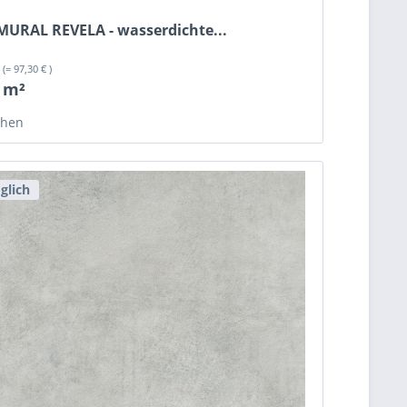
 MURAL REVELA - wasserdichte...
²
(= 97,30 € )
/ m²
chen
glich