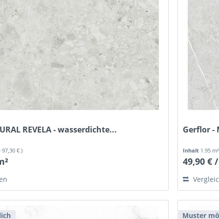
MURAL REVELA - wasserdichte...
Gerflor -
= 97,30 € )
Inhalt
1.95 m
 m²
49,90 € 
hen
Verglei
ich
Muster mö