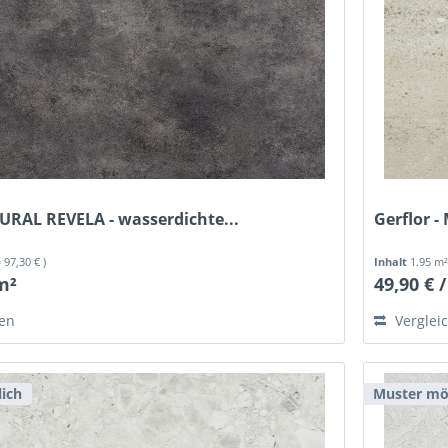
MURAL REVELA - wasserdichte...
Gerflor -
= 97,30 € )
Inhalt
1.95 m
 m²
49,90 € 
hen
Verglei
ich
Muster mö