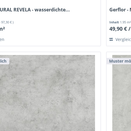
MURAL REVELA - wasserdichte...
Gerflor -
= 97,30 € )
Inhalt
1.95 m
 m²
49,90 € 
hen
Verglei
ich
Muster mö