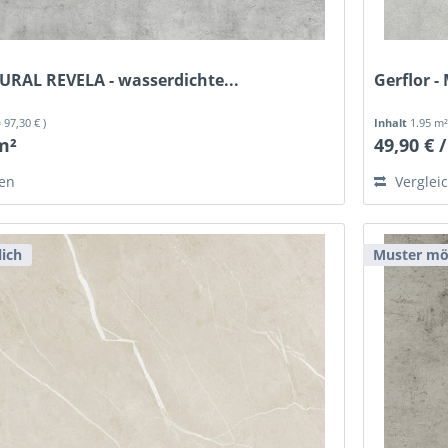
MURAL REVELA - wasserdichte...
Gerflor -
= 97,30 € )
Inhalt
1.95 m
 m²
49,90 € 
hen
Verglei
ich
Muster mö