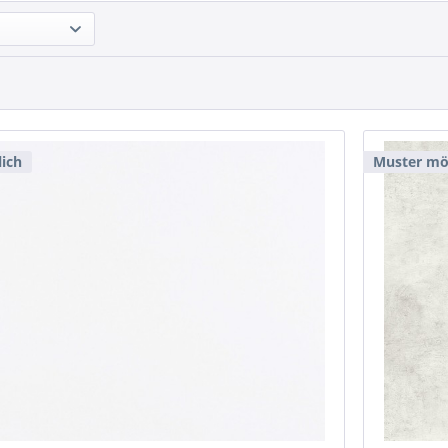
ich
Muster mö