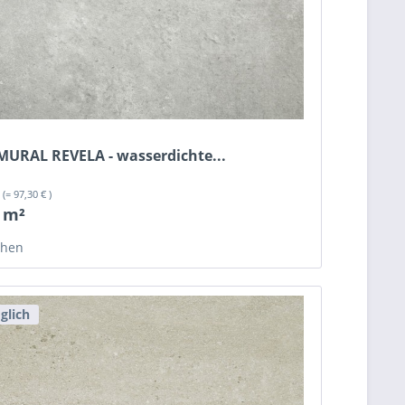
 MURAL REVELA - wasserdichte...
²
(= 97,30 € )
/ m²
chen
glich