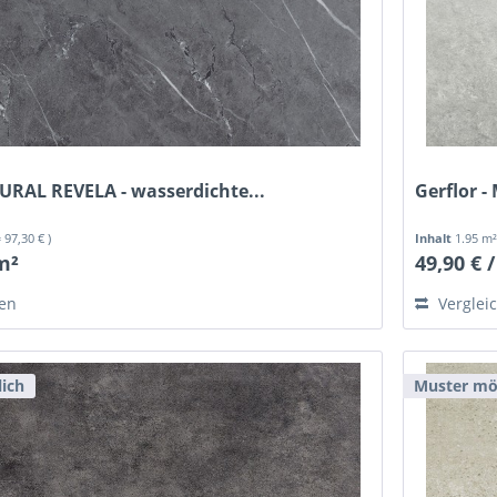
MURAL REVELA - wasserdichte...
Gerflor -
= 97,30 € )
Inhalt
1.95 m
 m²
49,90 € 
hen
Verglei
ich
Muster mö