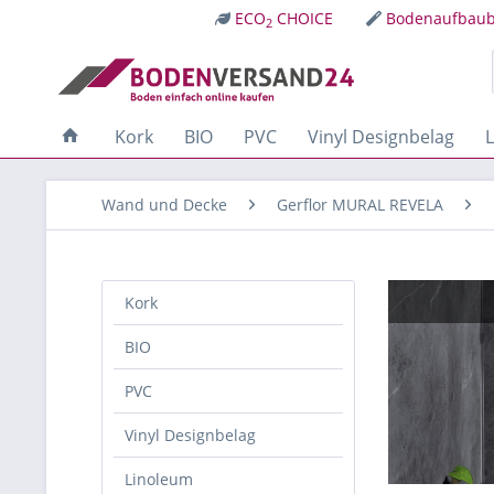
ECO
CHOICE
Bodenaufbaub
2
Kork
BIO
PVC
Vinyl Designbelag
Wand und Decke
Gerflor MURAL REVELA
Kork
BIO
PVC
Vinyl Designbelag
Linoleum