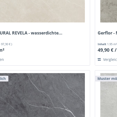
MURAL REVELA - wasserdichte...
Gerflor -
= 97,30 € )
Inhalt
1.95 m
 m²
49,90 € 
hen
Verglei
ich
Muster mö