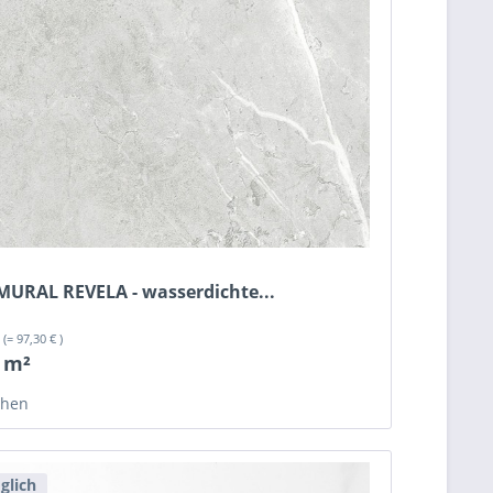
 MURAL REVELA - wasserdichte...
²
(= 97,30 € )
/ m²
chen
glich