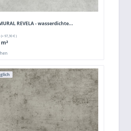
 MURAL REVELA - wasserdichte...
²
(= 97,30 € )
/ m²
chen
glich