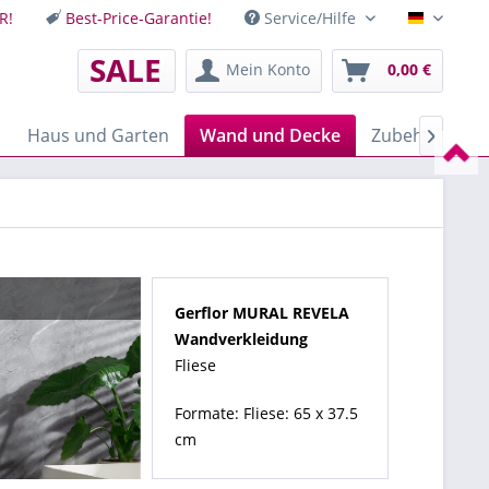
R!
Best-Price-Garantie!
Service/Hilfe
Deutsch
SALE
Mein Konto
0,00 €
Haus und Garten
Wand und Decke
Zubehör
M

Gerflor MURAL REVELA
Wandverkleidung
Fliese
Formate: Fliese: 65 x 37.5
cm