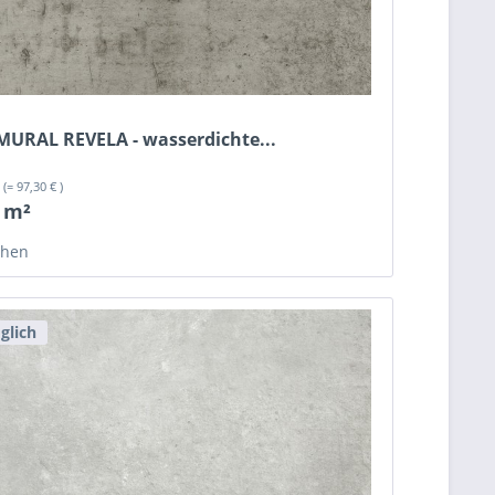
 MURAL REVELA - wasserdichte...
²
(= 97,30 € )
/ m²
chen
glich