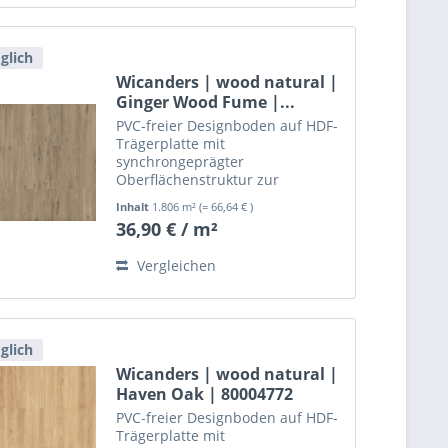
glich
Wicanders | wood natural |
Ginger Wood Fume |...
PVC-freier Designboden auf HDF-
Trägerplatte mit
synchrongeprägter
Oberflächenstruktur zur
schwimmenden, leimlosen
Inhalt
1.806 m²
(= 66,64 € )
Verlegung.
36,90 € / m²
Vergleichen
glich
Wicanders | wood natural |
Haven Oak | 80004772
PVC-freier Designboden auf HDF-
Trägerplatte mit