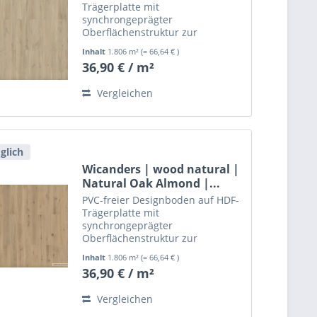
Trägerplatte mit
synchrongeprägter
Oberflächenstruktur zur
schwimmenden, leimlosen
Inhalt
1.806 m²
(= 66,64 € )
Verlegung.
36,90 € / m²
Vergleichen
glich
Wicanders | wood natural |
Natural Oak Almond |...
PVC-freier Designboden auf HDF-
Trägerplatte mit
synchrongeprägter
Oberflächenstruktur zur
schwimmenden, leimlosen
Inhalt
1.806 m²
(= 66,64 € )
Verlegung.
36,90 € / m²
Vergleichen