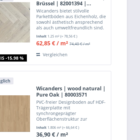
Brüssel | 82001394 |...
Wicanders bietet stilvolle
Parkettböden aus Eichenholz, die
sowohl ästhetisch ansprechend
als auch umweltfreundlich sind.
Unsere Kollektionen Kentucky,
Inhalt
1.25 m²
(= 78,56 € )
Manor House, Victoria und
62,85 € / m²
74,40 € / m²
Essential kombinieren modernes
Design mit traditioneller...
Vergleichen
IS -15.98 %
glich
Wicanders | wood natural |
Pure Oak | 80003571
PVC-freier Designboden auf HDF-
Trägerplatte mit
synchrongeprägter
Oberflächenstruktur zur
schwimmenden, leimlosen
Inhalt
1.806 m²
(= 66,64 € )
Verlegung.
36,90 € / m²