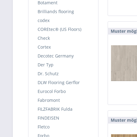
Botament
Brilliands flooring
codex
COREtec® (US Floors)
Muster mögl
Check
Cortex
Decotec Germany
Der Typ
Dr. Schutz
DLW Flooring Gerflor
Eurocol Forbo
Fabromont
FILZFABRIK Fulda
FINDEISEN
Muster mögl
Fletco
Forbo