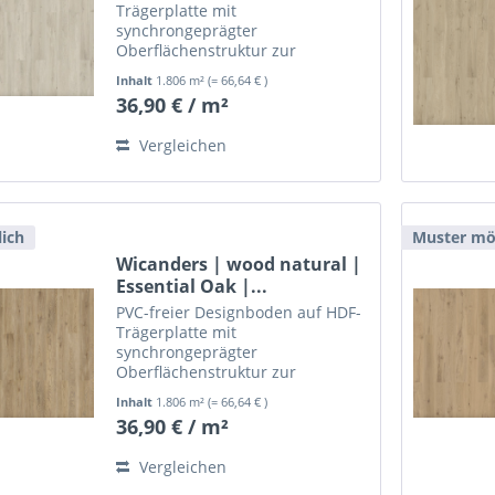
Trägerplatte mit
synchrongeprägter
Oberflächenstruktur zur
schwimmenden, leimlosen
Inhalt
1.806 m²
(= 66,64 € )
Verlegung.
36,90 € / m²
Vergleichen
ich
Muster mö
Wicanders | wood natural |
Essential Oak |...
PVC-freier Designboden auf HDF-
Trägerplatte mit
synchrongeprägter
Oberflächenstruktur zur
schwimmenden, leimlosen
Inhalt
1.806 m²
(= 66,64 € )
Verlegung.
36,90 € / m²
Vergleichen