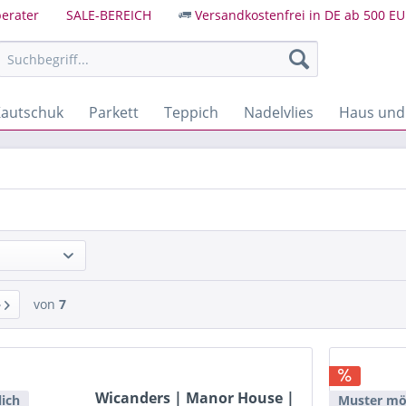
erater
SALE-BEREICH
Versandkostenfrei in DE ab 500 EU
autschuk
Parkett
Teppich
Nadelvlies
Haus und
von
7
Wicanders | Manor House |
ich
Muster mö