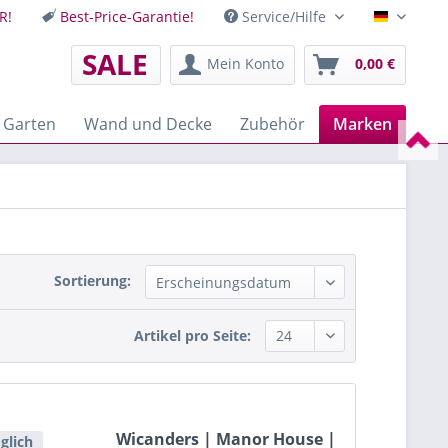
R!
Best-Price-Garantie!
Service/Hilfe
Deutsch
SALE
Mein Konto
0,00 €
 Garten
Wand und Decke
Zubehör
Marken
Sortierung:
Artikel pro Seite:
Wicanders | Manor House |
glich