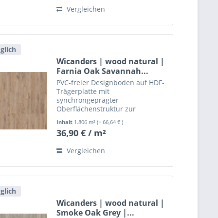
Vergleichen
glich
Wicanders | wood natural |
Farnia Oak Savannah...
PVC-freier Designboden auf HDF-
Trägerplatte mit
synchrongeprägter
Oberflächenstruktur zur
schwimmenden, leimlosen
Inhalt
1.806 m²
(= 66,64 € )
Verlegung.
36,90 € / m²
Vergleichen
glich
Wicanders | wood natural |
Smoke Oak Grey |...