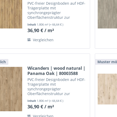
PVC-freier Designboden auf HDF-
Trägerplatte mit
synchrongeprägter
Oberflächenstruktur zur
schwimmenden, leimlosen
Inhalt
1.806 m²
(= 66,64 € )
Verlegung.
36,90 € / m²
Vergleichen
ich
Muster mö
Wicanders | wood natural |
Panama Oak | 80003588
PVC-freier Designboden auf HDF-
Trägerplatte mit
synchrongeprägter
Oberflächenstruktur zur
schwimmenden, leimlosen
Inhalt
1.806 m²
(= 66,64 € )
Verlegung.
36,90 € / m²
Vergleichen