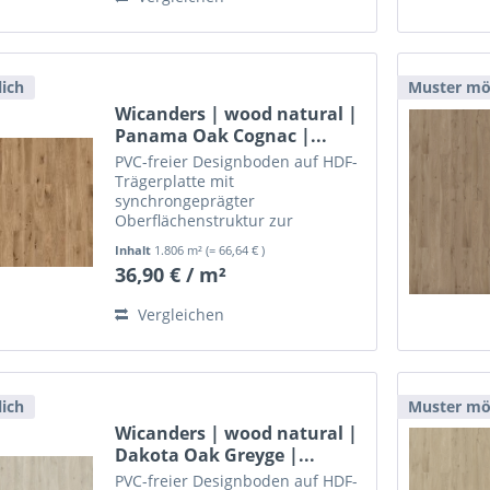
ich
Muster mö
Wicanders | wood natural |
Panama Oak Cognac |...
PVC-freier Designboden auf HDF-
Trägerplatte mit
synchrongeprägter
Oberflächenstruktur zur
schwimmenden, leimlosen
Inhalt
1.806 m²
(= 66,64 € )
Verlegung.
36,90 € / m²
Vergleichen
ich
Muster mö
Wicanders | wood natural |
Dakota Oak Greyge |...
PVC-freier Designboden auf HDF-