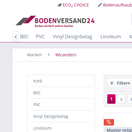
ECO
CHOICE
Bodenaufbaub
2
Kork
BIO
PVC
Vinyl Designbelag
Linoleum
K

Marken
Wicanders
Kork
Filtern
BIO
1
PVC
Vinyl Designbelag
Linoleum
Muster mögl