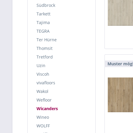
Südbrock
Tarkett
Tajima
TEGRA
Ter Hürne
Thomsit
Tretford
Muster mögl
Uzin
Viscoh
vivafloors
Wakol
Wefloor
Wicanders
Wineo
WOLFF