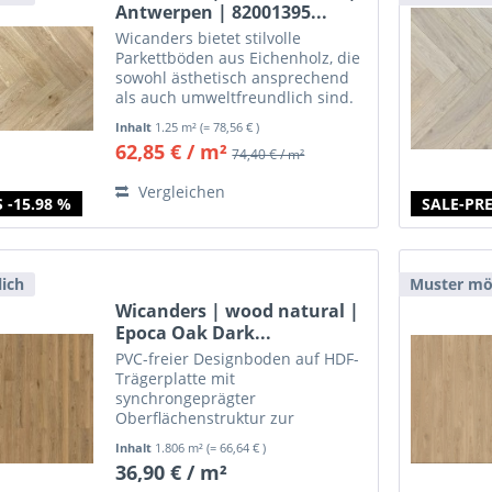
Antwerpen | 82001395...
Wicanders bietet stilvolle
Parkettböden aus Eichenholz, die
sowohl ästhetisch ansprechend
als auch umweltfreundlich sind.
Unsere Kollektionen Kentucky,
Inhalt
1.25 m²
(= 78,56 € )
Manor House, Victoria und
62,85 € / m²
74,40 € / m²
Essential kombinieren modernes
Design mit traditioneller...
Vergleichen
 -15.98 %
SALE-PRE
ich
Muster mö
Wicanders | wood natural |
Epoca Oak Dark...
PVC-freier Designboden auf HDF-
Trägerplatte mit
synchrongeprägter
Oberflächenstruktur zur
schwimmenden, leimlosen
Inhalt
1.806 m²
(= 66,64 € )
Verlegung.
36,90 € / m²