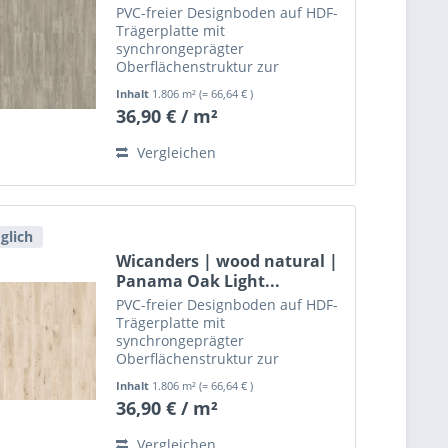
PVC-freier Designboden auf HDF-
Trägerplatte mit
synchrongeprägter
Oberflächenstruktur zur
schwimmenden, leimlosen
Inhalt
1.806 m²
(= 66,64 € )
Verlegung.
36,90 € / m²
Vergleichen
glich
Wicanders | wood natural |
Panama Oak Light...
PVC-freier Designboden auf HDF-
Trägerplatte mit
synchrongeprägter
Oberflächenstruktur zur
schwimmenden, leimlosen
Inhalt
1.806 m²
(= 66,64 € )
Verlegung.
36,90 € / m²
Vergleichen