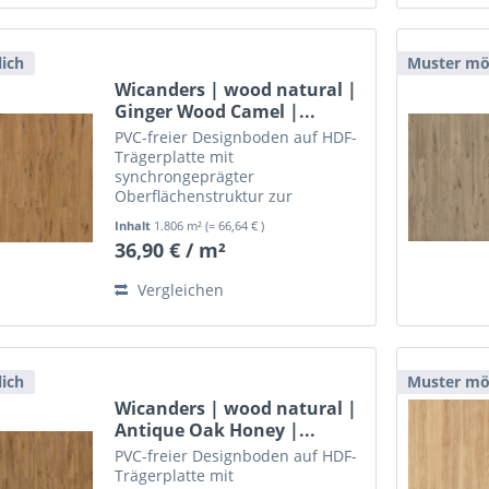
ich
Muster mö
Wicanders | wood natural |
Ginger Wood Camel |...
PVC-freier Designboden auf HDF-
Trägerplatte mit
synchrongeprägter
Oberflächenstruktur zur
schwimmenden, leimlosen
Inhalt
1.806 m²
(= 66,64 € )
Verlegung.
36,90 € / m²
Vergleichen
ich
Muster mö
Wicanders | wood natural |
Antique Oak Honey |...
PVC-freier Designboden auf HDF-
Trägerplatte mit