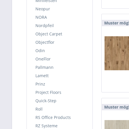
Minileisten
Neopur
NORA
Muster mögl
Nordpfeil
Object Carpet
Objectflor
Odin
OneFlor
Pallmann
Lamett
Prinz
Project Floors
Quick-Step
Muster mögl
Roll
RS Office Products
RZ Systeme