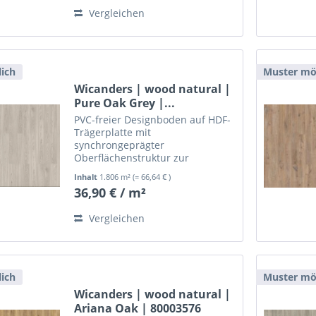
Vergleichen
ich
Muster mö
Wicanders | wood natural |
Pure Oak Grey |...
PVC-freier Designboden auf HDF-
Trägerplatte mit
synchrongeprägter
Oberflächenstruktur zur
schwimmenden, leimlosen
Inhalt
1.806 m²
(= 66,64 € )
Verlegung.
36,90 € / m²
Vergleichen
ich
Muster mö
Wicanders | wood natural |
Ariana Oak | 80003576