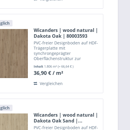
glich
Wicanders | wood natural |
Dakota Oak | 80003593
PVC-freier Designboden auf HDF-
Trägerplatte mit
synchrongeprägter
Oberflächenstruktur zur
schwimmenden, leimlosen
Inhalt
1.806 m²
(= 66,64 € )
Verlegung.
36,90 € / m²
Vergleichen
glich
Wicanders | wood natural |
Dakota Oak Sand |...
PVC-freier Designboden auf HDF-