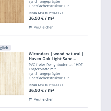
synchrongeprägter
Oberflächenstruktur zur
schwimmenden, leimlosen
Inhalt
1.806 m²
(= 66,64 € )
Verlegung.
36,90 € / m²
Vergleichen
glich
Wicanders | wood natural |
Haven Oak Light Sand...
PVC-freier Designboden auf HDF-
Trägerplatte mit
synchrongeprägter
Oberflächenstruktur zur
schwimmenden, leimlosen
Inhalt
1.806 m²
(= 66,64 € )
Verlegung.
36,90 € / m²
Vergleichen