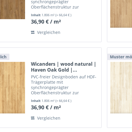
synchrongeprägter
Oberflächenstruktur zur
schwimmenden, leimlosen
Inhalt
1.806 m²
(= 66,64 € )
Verlegung.
36,90 € / m²
Vergleichen
ich
Muster mö
Wicanders | wood natural |
Haven Oak Gold |...
PVC-freier Designboden auf HDF-
Trägerplatte mit
synchrongeprägter
Oberflächenstruktur zur
schwimmenden, leimlosen
Inhalt
1.806 m²
(= 66,64 € )
Verlegung.
36,90 € / m²
Vergleichen