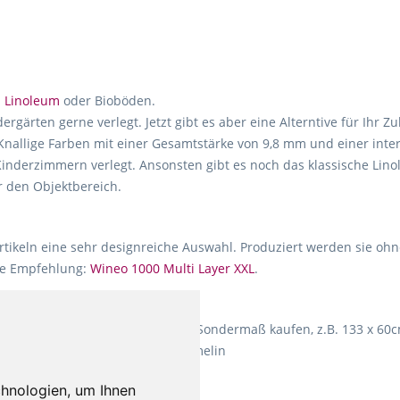
.
Linoleum
oder Bioböden.
ärten gerne verlegt. Jetzt gibt es aber eine Alterntive für Ihr Z
 Knallige Farben mit einer Gesamtstärke von 9,8 mm und einer int
 Kinderzimmern verlegt. Ansonsten gibt es noch das klassische Li
 den Objektbereich.
Artikeln eine sehr designreiche Auswahl. Produziert werden sie o
ere Empfehlung:
Wineo 1000 Multi Layer XXL
.
 Teppich in Ihrem gewünschten Sondermaß kaufen, z.B. 133 x 60c
ng: Fletco Fluffy und Fletco Hermelin
hnologien, um Ihnen