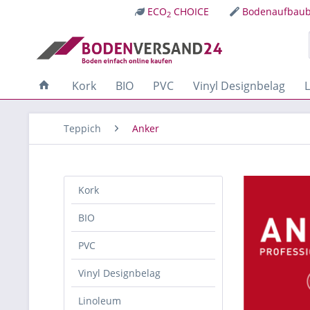
ECO
CHOICE
Bodenaufbaub
2
Kork
BIO
PVC
Vinyl Designbelag
Teppich
Anker
Kork
BIO
PVC
Vinyl Designbelag
Linoleum