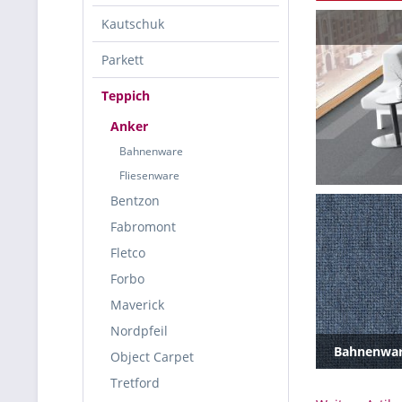
Kautschuk
Parkett
Teppich
Anker
Bahnenware
Fliesenware
Bentzon
Fabromont
Fletco
Forbo
Maverick
Nordpfeil
Bahnenwa
Object Carpet
Tretford