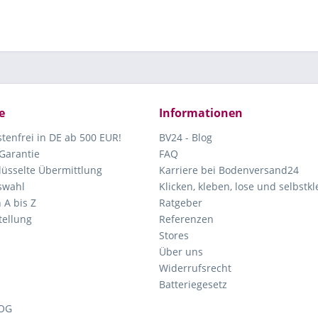
e
Informationen
tenfrei in DE ab 500 EUR!
BV24 - Blog
Garantie
FAQ
lüsselte Übermittlung
Karriere bei Bodenversand24
swahl
Klicken, kleben, lose und selbstk
 A bis Z
Ratgeber
ellung
Referenzen
Stores
Über uns
Widerrufsrecht
Batteriegesetz
OG