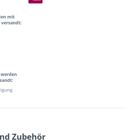
den mit
 versandt:
l werden
sandt:
digung
und Zubehör