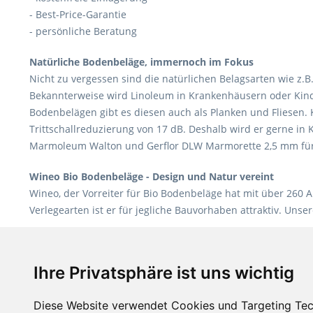
- Best-Price-Garantie
- persönliche Beratung
Natürliche Bodenbeläge, immernoch im Fokus
Nicht zu vergessen sind die natürlichen Belagsarten wie z.B
Bekannterweise wird Linoleum in Krankenhäusern oder Kinderg
Bodenbelägen gibt es diesen auch als Planken und Fliesen.
Trittschallreduzierung von 17 dB. Deshalb wird er gerne in
Marmoleum Walton und Gerflor DLW Marmorette 2,5 mm für
Wineo Bio Bodenbeläge - Design und Natur vereint
Wineo, der Vorreiter für Bio Bodenbeläge hat mit über 260 
Verlegearten ist er für jegliche Bauvorhaben attraktiv. Uns
Teppiche für ein angenehmes Laufgefühl
Fletco Teppichböden
machen es schon lange vor. Sie können
Ihre Privatsphäre ist uns wichtig
Oberfläche ein sehr beliebter Zusatzboden. Unsere Empfehlu
Diese Website verwendet Cookies und Targeting Tec