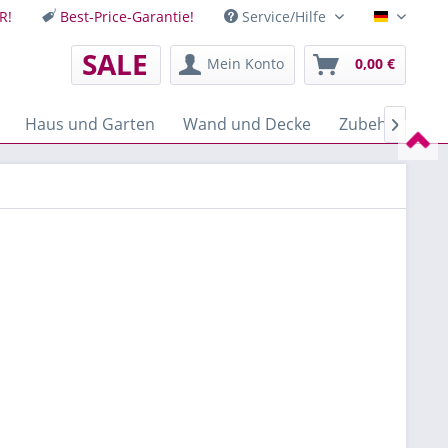
R!
Best-Price-Garantie!
Service/Hilfe
Deutsch
SALE
Mein Konto
0,00 €
Haus und Garten
Wand und Decke
Zubehör
M
