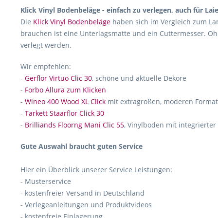
Klick Vinyl Bodenbeläge - einfach zu verlegen, auch für Lai
Die
Klick Vinyl Bodenbeläge
haben sich im Vergleich zum Lam
brauchen ist eine Unterlagsmatte und ein Cuttermesser. Oh
verlegt werden.
Wir empfehlen:
-
Gerflor Virtuo Clic 30
, schöne und aktuelle Dekore
-
Forbo Allura zum Klicken
-
Wineo 400 Wood XL Click
mit extragroßen, moderen Forma
-
Tarkett Staarflor Click 30
-
Brilliands Floorng Mani Clic 55
, Vinylboden mit integrierte
Gute Auswahl braucht guten Service
Hier ein Überblick unserer Service Leistungen:
- Musterservice
- kostenfreier Versand in Deutschland
- Verlegeanleitungen und Produktvideos
- kostenfreie Einlagerung