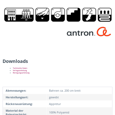
Downloads
Technische Daten
Verlegeanleitung
Reinigungsanleitung
Abmessungen:
Bahnen ca. 200 cm breit
Herstellungsart:
gewebt
Rückenausrüstung:
Appretur
Material der
100% Polyamid
Polnutzschicht: