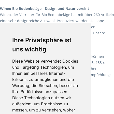
Wineo Bio Bodenbeläge - Design und Natur vereint
Wineo, der Vorreiter für Bio Bodenbeläge hat mit über 260 Artikeln
eine sehr designreiche Auswahl. Produziert werden sie ohne
Weichmacher und Lösungsmittel. Mit allen verfügbaren
Verlegearten ist er für jegliche Bauvorhaben attraktiv. Unsere
Ihre Privatsphäre ist
Empfehlung:
Wineo 1000 Multi Layer XXL
.
uns wichtig
Teppiche für ein angenehmes Laufgefühl
Fletco Teppichböden
machen es schon lange vor. Sie können
Diese Website verwendet Cookies
Teppich in Ihrem gewünschten Sondermaß kaufen, z.B. 133 x
und Targeting Technologien, um
60cm. Vor allem in Schlafzimmern aufgrund der weichen
Ihnen ein besseres Internet-
Oberfläche ein sehr beliebter Zusatzboden. Unsere Empfehlung:
Erlebnis zu ermöglichen und die
Fletco Fluffy und Fletco Hermelin
Werbung, die Sie sehen, besser an
Ihre Bedürfnisse anzupassen.
Diese Technologien nutzen wir
außerdem, um Ergebnisse zu
messen, um zu verstehen, woher