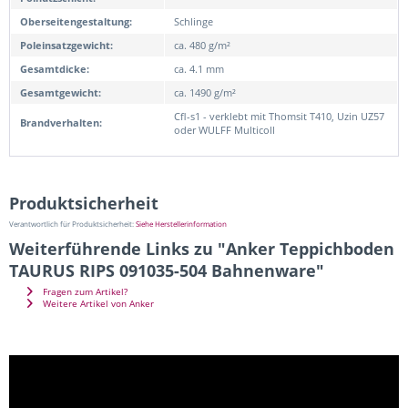
Oberseitengestaltung:
Schlinge
Poleinsatzgewicht:
ca. 480 g/m²
Gesamtdicke:
ca. 4.1 mm
Gesamtgewicht:
ca. 1490 g/m²
Cfl-s1 - verklebt mit Thomsit T410, Uzin UZ57
Brandverhalten:
oder WULFF Multicoll
Produktsicherheit
Verantwortlich für Produktsicherheit:
Siehe Herstellerinformation
Weiterführende Links zu "Anker Teppichboden
TAURUS RIPS 091035-504 Bahnenware"
Fragen zum Artikel?
Weitere Artikel von Anker