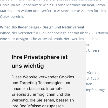
Linoleum als Bahnenware wie z.B. Forbo Marmoleum Real, Forbo
Marmoleum Walton und Gerflor DLW Marmorette 2,5 mm für den
Objektbereich.
Wineo Bio Bodenbeläge - Design und Natur vereint
Wineo, der Vorreiter für Bio Bodenbeläge hat mit über 260 Artikeln
eine sehr designreiche Auswahl. Produziert werden sie ohne
Weichmacher und Lösungsmittel. Mit allen verfügbaren
Verlegearten ist er für jegliche Bauvorhaben attraktiv. Unsere
Ihre Privatsphäre ist
Empfehlung:
Wineo 1000 Multi Layer XXL
.
uns wichtig
Teppiche für ein angenehmes Laufgefühl
Fletco Teppichböden
machen es schon lange vor. Sie können
Diese Website verwendet Cookies
Teppich in Ihrem gewünschten Sondermaß kaufen, z.B. 133 x
und Targeting Technologien, um
60cm. Vor allem in Schlafzimmern aufgrund der weichen
Ihnen ein besseres Internet-
Oberfläche ein sehr beliebter Zusatzboden. Unsere Empfehlung:
Erlebnis zu ermöglichen und die
Fletco Fluffy und Fletco Hermelin
Werbung, die Sie sehen, besser an
Ihre Bedürfnisse anzupassen.