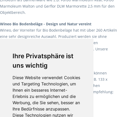
Marmoleum Walton und Gerflor DLW Marmorette 2,5 mm für den
Objektbereich.
Wineo Bio Bodenbeläge - Design und Natur vereint
Wineo, der Vorreiter für Bio Bodenbeläge hat mit über 260 Artikeln
eine sehr designreiche Auswahl. Produziert werden sie ohne
Weichmacher und Lösungsmittel. Mit allen verfügbaren
Verlegearten ist er für jegliche Bauvorhaben attraktiv. Unsere
Ihre Privatsphäre ist
Empfehlung:
Wineo 1000 Multi Layer XXL
.
uns wichtig
Teppiche für ein angenehmes Laufgefühl
Fletco Teppichböden
machen es schon lange vor. Sie können
Diese Website verwendet Cookies
Teppich in Ihrem gewünschten Sondermaß kaufen, z.B. 133 x
und Targeting Technologien, um
60cm. Vor allem in Schlafzimmern aufgrund der weichen
Ihnen ein besseres Internet-
Oberfläche ein sehr beliebter Zusatzboden. Unsere Empfehlung:
Erlebnis zu ermöglichen und die
Fletco Fluffy und Fletco Hermelin
Werbung, die Sie sehen, besser an
Ihre Bedürfnisse anzupassen.
Diese Technologien nutzen wir