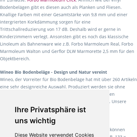
Bodenbelägen gibt es diesen auch als Planken und Fliesen.
Knallige Farben mit einer Gesamtstärke von 9,8 mm und einer
intergrierten Korkdämmung sorgen für eine
Trittschallreduzierung von 17 dB. Deshalb wird er gerne in
Kinderzimmern verlegt. Ansonsten gibt es noch das klassische
Linoleum als Bahnenware wie z.B. Forbo Marmoleum Real, Forbo
Marmoleum Walton und Gerflor DLW Marmorette 2,5 mm für den
Objektbereich.
Wineo Bio Bodenbeläge - Design und Natur vereint
Wineo, der Vorreiter für Bio Bodenbeläge hat mit über 260 Artikeln
eine sehr designreiche Auswahl. Produziert werden sie ohne
Weichmacher und Lösungsmittel. Mit allen verfügbaren
Verlegearten ist er für jegliche Bauvorhaben attraktiv. Unsere
Ihre Privatsphäre ist
Empfehlung:
Wineo 1000 Multi Layer XXL
.
uns wichtig
Teppiche für ein angenehmes Laufgefühl
Fletco Teppichböden
machen es schon lange vor. Sie können
Diese Website verwendet Cookies
Teppich in Ihrem gewünschten Sondermaß kaufen, z.B. 133 x