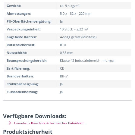
Gewicht:
ca. 9,4 kg/m²
Abmessungen:
5,0 x 182 x 1220 mm
PU-Oberflächenvergütung:
Ja
Verpackungseinheit:
10 Stück = 2,22 m²
angefaste Kanten:
4-seitg gefast (Minifase)
Rutschsicherheit:
R10
Nutzschicht:
0,55 mm
Beanspruchungsbereich:
Klasse 42 Industriebereich - normal
Zertifizierung:
CE
Brandverhalten:
Bfl-s1
Stuhlrolleneignung:
Ja
Fussbodenheizung:
Ja
Verfügbare Downloads:
Gunreben - Broschüre & Technisches Datenblatt
Produktsicherheit