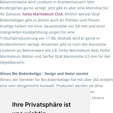
Bekannterweise wird Linoleum in Krankenhäusern oder
Kindergärten gerne verlegt. Jetzt gibt es aber eine Alterntive für
Ihr Zuhause:
Forbo Marmoleum Click
. Ähnlich wie bei Vinyl
Bodenbelägen gibt es diesen auch als Planken und Fliesen.
Knallige Farben mit einer Gesamtstärke von 9,8 mm und einer
intergrierten Korkdämmung sorgen für eine
Trittschallreduzierung von 17 dB. Deshalb wird er gerne in
Kinderzimmern verlegt. Ansonsten gibt es noch das klassische
Linoleum als Bahnenware wie z.B. Forbo Marmoleum Real, Forbo
Marmoleum Walton und Gerflor DLW Marmorette 2,5 mm für den
Objektbereich.
Wineo Bio Bodenbeläge - Design und Natur vereint
Wineo, der Vorreiter für Bio Bodenbeläge hat mit über 260 Artikeln
eine sehr designreiche Auswahl. Produziert werden sie ohne
Weichmacher und Lösungsmittel. Mit allen verfügbaren
Verlegearten ist er für jegliche Bauvorhaben attraktiv. Unsere
Ihre Privatsphäre ist
Empfehlung:
Wineo 1000 Multi Layer XXL
.