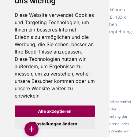
uns wichtig
Teppiche für ein angenehmes Laufgefühl
Fletco Teppichböden
machen es schon lange vor. Sie können
Diese Website verwendet Cookies
Teppich in Ihrem gewünschten Sondermaß kaufen, z.B. 133 x
und Targeting Technologien, um
60cm. Vor allem in Schlafzimmern aufgrund der weichen
Ihnen ein besseres Internet-
Oberfläche ein sehr beliebter Zusatzboden. Unsere Empfehlung:
Erlebnis zu ermöglichen und die
Fletco Fluffy und Fletco Hermelin
Werbung, die Sie sehen, besser an
Ihre Bedürfnisse anzupassen.
Diese Technologien nutzen wir
außerdem, um Ergebnisse zu
messen, um zu verstehen, woher
unsere Besucher kommen oder um
unsere Website weiter zu
entwickeln.
* Alle Preise inkl. gesetzl. Mehrwertsteuer - Alle Artikel versandkostenfrei
ab 500 Euro in Deutschland! Die Abbildungen dienen der
Alle akzeptieren
Produktpräsentation und stellen nicht zwingend den Lieferumfang dar.
Einstellungen ändern
Farbunterschiede der Abbildungen können durch das Fotomaterial oder
den verwendeten Bildschirm entstehen - bitte fordern Sie im Zweifel ein