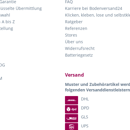
Garantie
FAQ
lüsselte Übermittlung
Karriere bei Bodenversand24
swahl
Klicken, kleben, lose und selbstk
 A bis Z
Ratgeber
ellung
Referenzen
Stores
Über uns
Widerrufsrecht
Batteriegesetz
OG
Versand
M
Muster und Zubehörartikel wer
folgenden Versanddienstleistern
DHL
DPD
GLS
UPS