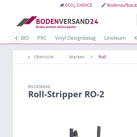
ECO
CHOICE
Bodenaufbaub
2
Kork
BIO
PVC
Vinyl Designbelag
Linoleum
K

Übersicht
Marken
Roll
BV2436666
Roll-Stripper RO-2