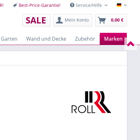
R!
Best-Price-Garantie!
Service/Hilfe
Deutsch
SALE
Mein Konto
0,00 €
 Garten
Wand und Decke
Zubehör
Marken