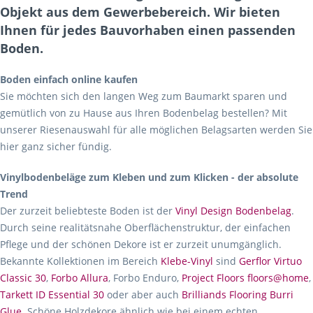
Objekt aus dem Gewerbebereich. Wir bieten
Ihnen für jedes Bauvorhaben einen passenden
Boden.
Boden einfach online kaufen
Sie möchten sich den langen Weg zum Baumarkt sparen und
gemütlich von zu Hause aus Ihren Bodenbelag bestellen? Mit
unserer Riesenauswahl für alle möglichen Belagsarten werden Sie
hier ganz sicher fündig.
Vinylbodenbeläge zum Kleben und zum Klicken - der absolute
Trend
Der zurzeit beliebteste Boden ist der
Vinyl Design Bodenbelag
.
Durch seine realitätsnahe Oberflächenstruktur, der einfachen
Pflege und der schönen Dekore ist er zurzeit unumgänglich.
Bekannte Kollektionen im Bereich
Klebe-Vinyl
sind
Gerflor Virtuo
Classic 30
,
Forbo Allura
, Forbo Enduro,
Project Floors floors@home
,
Tarkett ID Essential 30
oder aber auch
Brilliands Flooring Burri
Glue
. Schöne Holzdekore ähnlich wie bei einem echten