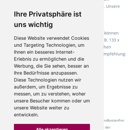
Verlegearten ist er für jegliche Bauvorhaben attraktiv. Unsere
Ihre Privatsphäre ist
Empfehlung:
Wineo 1000 Multi Layer XXL
.
uns wichtig
Teppiche für ein angenehmes Laufgefühl
Fletco Teppichböden
machen es schon lange vor. Sie können
Diese Website verwendet Cookies
Teppich in Ihrem gewünschten Sondermaß kaufen, z.B. 133 x
und Targeting Technologien, um
60cm. Vor allem in Schlafzimmern aufgrund der weichen
Ihnen ein besseres Internet-
Oberfläche ein sehr beliebter Zusatzboden. Unsere Empfehlung:
Erlebnis zu ermöglichen und die
Fletco Fluffy und Fletco Hermelin
Werbung, die Sie sehen, besser an
Ihre Bedürfnisse anzupassen.
Diese Technologien nutzen wir
außerdem, um Ergebnisse zu
messen, um zu verstehen, woher
unsere Besucher kommen oder um
unsere Website weiter zu
entwickeln.
* Alle Preise inkl. gesetzl. Mehrwertsteuer - Alle Artikel versandkostenfrei
ab 500 Euro in Deutschland! Die Abbildungen dienen der
Alle akzeptieren