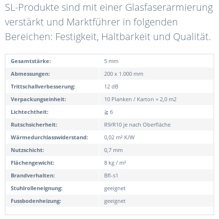
SL-Produkte sind mit einer Glasfaserarmierung
verstärkt und Marktführer in folgenden
Bereichen: Festigkeit, Haltbarkeit und Qualität.
Gesamtstärke:
5 mm
Abmessungen:
200 x 1.000 mm
Trittschallverbesserung:
12 dB
Verpackungseinheit:
10 Planken / Karton = 2,0 m2
Lichtechtheit:
≧ 6
Rutschsicherheit:
R9/R10 je nach Oberfläche
Wärmedurchlasswiderstand:
0,02 m² K/W
Nutzschicht:
0,7 mm
Flächengewicht:
8 kg / m²
Brandverhalten:
Bfl-s1
Stuhlrolleneignung:
geeignet
Fussbodenheizung:
geeignet