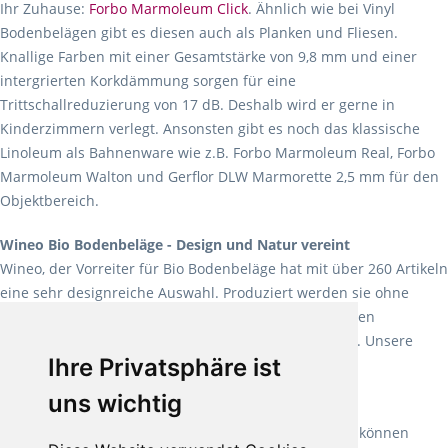
Ihr Zuhause:
Forbo Marmoleum Click
. Ähnlich wie bei Vinyl
Bodenbelägen gibt es diesen auch als Planken und Fliesen.
Knallige Farben mit einer Gesamtstärke von 9,8 mm und einer
intergrierten Korkdämmung sorgen für eine
Trittschallreduzierung von 17 dB. Deshalb wird er gerne in
Kinderzimmern verlegt. Ansonsten gibt es noch das klassische
Linoleum als Bahnenware wie z.B. Forbo Marmoleum Real, Forbo
Marmoleum Walton und Gerflor DLW Marmorette 2,5 mm für den
Objektbereich.
Wineo Bio Bodenbeläge - Design und Natur vereint
Wineo, der Vorreiter für Bio Bodenbeläge hat mit über 260 Artikeln
eine sehr designreiche Auswahl. Produziert werden sie ohne
Weichmacher und Lösungsmittel. Mit allen verfügbaren
Verlegearten ist er für jegliche Bauvorhaben attraktiv. Unsere
Ihre Privatsphäre ist
Empfehlung:
Wineo 1000 Multi Layer XXL
.
uns wichtig
Teppiche für ein angenehmes Laufgefühl
Fletco Teppichböden
machen es schon lange vor. Sie können