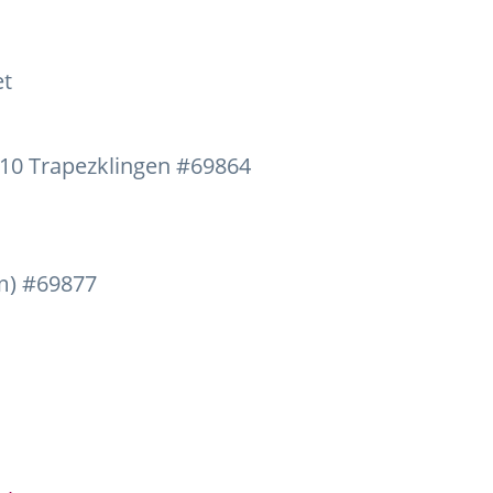
et
, 10 Trapezklingen #69864
 m) #69877