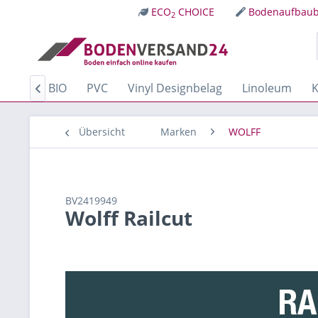
ECO
CHOICE
Bodenaufbaub
2
Kork
BIO
PVC
Vinyl Designbelag
Linoleum
K

Übersicht
Marken
WOLFF
BV2419949
Wolff Railcut