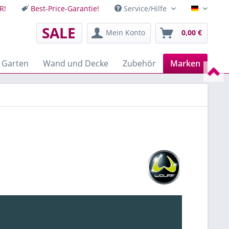
R!
Best-Price-Garantie!
Service/Hilfe
Deutsch
SALE
Mein Konto
0,00 €
 Garten
Wand und Decke
Zubehör
Marken