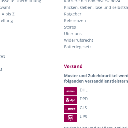
lüsselte Übermittlung
Karriere bei Bodenversand24
swahl
Klicken, kleben, lose und selbstk
 A bis Z
Ratgeber
ellung
Referenzen
Stores
Über uns
Widerrufsrecht
Batteriegesetz
OG
Versand
M
Muster und Zubehörartikel wer
folgenden Versanddienstleistern
DHL
DPD
GLS
UPS