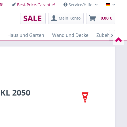
R!
Best-Price-Garantie!
Service/Hilfe
Deutsch
SALE
Mein Konto
0,00 €
Haus und Garten
Wand und Decke
Zubehör
M

 KL 2050