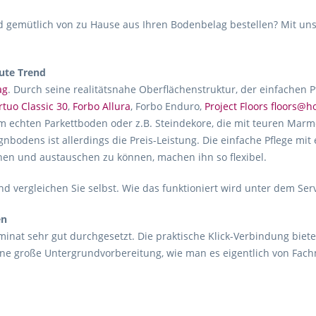
gemütlich von zu Hause aus Ihren Bodenbelag bestellen? Mit uns
ute Trend
ag
. Durch seine realitätsnahe Oberflächenstruktur, der einfachen 
rtuo Classic 30
,
Forbo Allura
, Forbo Enduro,
Project Floors floors@
m echten Parkettboden oder z.B. Steindekore, die mit teuren Marmo
gnbodens ist allerdings die Preis-Leistung. Die einfache Pflege mit
hen und austauschen zu können, machen ihn so flexibel.
d vergleichen Sie selbst. Wie das funktioniert wird unter dem Ser
en
inat sehr gut durchgesetzt. Die praktische Klick-Verbindung biete
ne große Untergrundvorbereitung, wie man es eigentlich von Fac