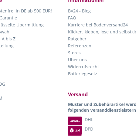
e
Informationen
tenfrei in DE ab 500 EUR!
BV24 - Blog
Garantie
FAQ
lüsselte Übermittlung
Karriere bei Bodenversand24
swahl
Klicken, kleben, lose und selbstk
 A bis Z
Ratgeber
ellung
Referenzen
Stores
Über uns
Widerrufsrecht
Batteriegesetz
OG
Versand
M
Muster und Zubehörartikel wer
folgenden Versanddienstleistern
DHL
DPD