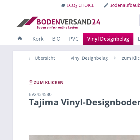
ECO
CHOICE
Bodenaufbaub
2
Kork
BIO
PVC
Vinyl Designbelag
Übersicht
Vinyl Designbelag
zum Kli
ZUM KLICKEN
BV2434580
Tajima Vinyl-Designbodeng