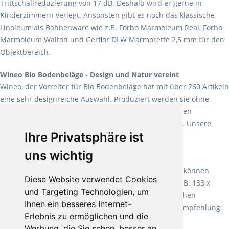
Trittschallreduzierung von 17 dB. Deshalb wird er gerne in
Kinderzimmern verlegt. Ansonsten gibt es noch das klassische
Linoleum als Bahnenware wie z.B. Forbo Marmoleum Real, Forbo
Marmoleum Walton und Gerflor DLW Marmorette 2,5 mm für den
Objektbereich.
Wineo Bio Bodenbeläge - Design und Natur vereint
Wineo, der Vorreiter für Bio Bodenbeläge hat mit über 260 Artikeln
eine sehr designreiche Auswahl. Produziert werden sie ohne
Weichmacher und Lösungsmittel. Mit allen verfügbaren
Verlegearten ist er für jegliche Bauvorhaben attraktiv. Unsere
Ihre Privatsphäre ist
Empfehlung:
Wineo 1000 Multi Layer XXL
.
uns wichtig
Teppiche für ein angenehmes Laufgefühl
Fletco Teppichböden
machen es schon lange vor. Sie können
Diese Website verwendet Cookies
Teppich in Ihrem gewünschten Sondermaß kaufen, z.B. 133 x
und Targeting Technologien, um
60cm. Vor allem in Schlafzimmern aufgrund der weichen
Ihnen ein besseres Internet-
Oberfläche ein sehr beliebter Zusatzboden. Unsere Empfehlung:
Erlebnis zu ermöglichen und die
Fletco Fluffy und Fletco Hermelin
Werbung, die Sie sehen, besser an