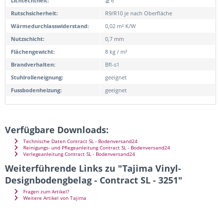
Lichtechtheit:
≧ 6
Rutschsicherheit:
R9/R10 je nach Oberfläche
Wärmedurchlasswiderstand:
0,02 m² K/W
Nutzschicht:
0,7 mm
Flächengewicht:
8 kg / m²
Brandverhalten:
Bfl-s1
Stuhlrolleneignung:
geeignet
Fussbodenheizung:
geeignet
Verfügbare Downloads:
Technische Daten Contract SL - Bodenversand24
Reinigungs- und Pflegeanleitung Contract SL - Bodenversand24
Verlegeanleitung Contract SL - Bodenversand24
Weiterführende Links zu "Tajima Vinyl-
Designbodengbelag - Contract SL - 3251"
Fragen zum Artikel?
Weitere Artikel von Tajima