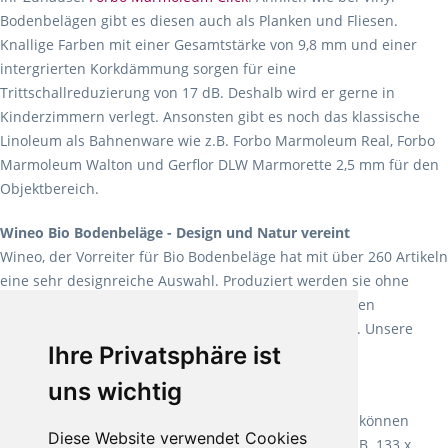
Bodenbelägen gibt es diesen auch als Planken und Fliesen.
Knallige Farben mit einer Gesamtstärke von 9,8 mm und einer
intergrierten Korkdämmung sorgen für eine
Trittschallreduzierung von 17 dB. Deshalb wird er gerne in
Kinderzimmern verlegt. Ansonsten gibt es noch das klassische
Linoleum als Bahnenware wie z.B. Forbo Marmoleum Real, Forbo
Marmoleum Walton und Gerflor DLW Marmorette 2,5 mm für den
Objektbereich.
Wineo Bio Bodenbeläge - Design und Natur vereint
Wineo, der Vorreiter für Bio Bodenbeläge hat mit über 260 Artikeln
eine sehr designreiche Auswahl. Produziert werden sie ohne
Weichmacher und Lösungsmittel. Mit allen verfügbaren
Verlegearten ist er für jegliche Bauvorhaben attraktiv. Unsere
Ihre Privatsphäre ist
Empfehlung:
Wineo 1000 Multi Layer XXL
.
uns wichtig
Teppiche für ein angenehmes Laufgefühl
Fletco Teppichböden
machen es schon lange vor. Sie können
Diese Website verwendet Cookies
Teppich in Ihrem gewünschten Sondermaß kaufen, z.B. 133 x