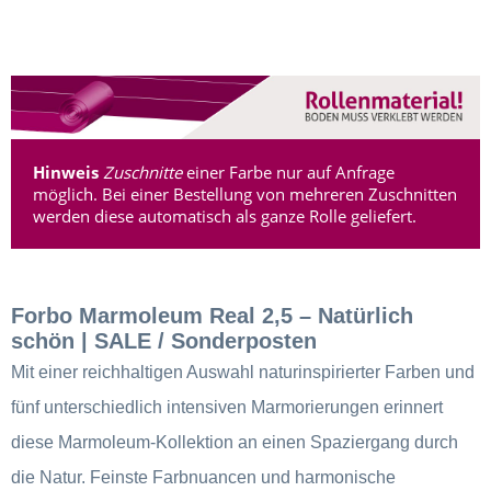
Hinweis
Zuschnitte
einer Farbe nur auf Anfrage
möglich. Bei einer Bestellung von mehreren Zuschnitten
werden diese automatisch als ganze Rolle geliefert.
Forbo Marmoleum Real 2,5 – Natürlich
schön | SALE / Sonderposten
Mit einer reichhaltigen Auswahl naturinspirierter Farben und
fünf unterschiedlich intensiven Marmorierungen erinnert
diese Marmoleum-Kollektion an einen Spaziergang durch
die Natur. Feinste Farbnuancen und harmonische