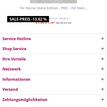
Ter Hürne Stone Edition - PRO - I50 Stein...
SALE-PREIS -13.62 %
Inhalt
4.459 m²
(= 142,47 € )
31,95 € / m²
36,78 € / m²
Service Hotline
Shop Service
Ihre Vorteile
Netzwerk
Informationen
Versand
Zahlungsmöglichkeiten