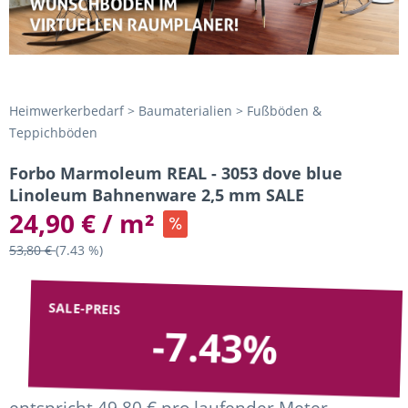
Heimwerkerbedarf > Baumaterialien > Fußböden &
Teppichböden
Forbo Marmoleum REAL - 3053 dove blue
Linoleum Bahnenware 2,5 mm SALE
24,90 € / m²
53,80 €
(7.43 %)
SALE-PREIS
-7.43%
entspricht 49,80 € pro laufender Meter