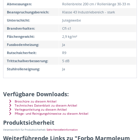
Abmessungen:
Rollenbreite 200 cm / Rollenlänge 30-33 m
Beanspruchungsbereich:
Klasse 43 Industriebereich - stark
Unterschicht:
Jutegewebe
Brandverhalten:
Cfl-s1
Flächengewicht:
2,9 kg/m²
Fussbodenheizung:
Ja
Rutschsicherheit:
R9
Trittschallverbesserung:
5 dB
Stuhlrolleneignung:
Ja
Verfügbare Downloads:
Broschüre zu diesem Artikel
Technisches Datenblatt zu diesem Artikel
Verlegeanleitung zu diesem Artikel
Pflege- und Reinigungshinweise zu diesem Artikel
Produktsicherheit
Verantwortlich für Produktsicherheit:
Siehe Herstellerinformation
Weiterführende Links zu "Forbo Marmoleum