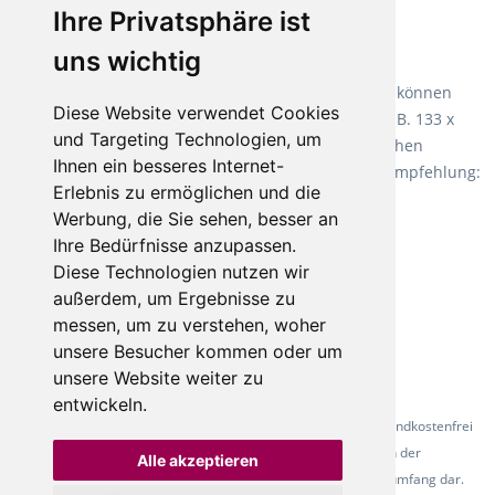
Ihre Privatsphäre ist
Empfehlung:
Wineo 1000 Multi Layer XXL
.
uns wichtig
Teppiche für ein angenehmes Laufgefühl
Fletco Teppichböden
machen es schon lange vor. Sie können
Diese Website verwendet Cookies
Teppich in Ihrem gewünschten Sondermaß kaufen, z.B. 133 x
und Targeting Technologien, um
60cm. Vor allem in Schlafzimmern aufgrund der weichen
Ihnen ein besseres Internet-
Oberfläche ein sehr beliebter Zusatzboden. Unsere Empfehlung:
Erlebnis zu ermöglichen und die
Fletco Fluffy und Fletco Hermelin
Werbung, die Sie sehen, besser an
Ihre Bedürfnisse anzupassen.
Diese Technologien nutzen wir
außerdem, um Ergebnisse zu
messen, um zu verstehen, woher
unsere Besucher kommen oder um
unsere Website weiter zu
entwickeln.
* Alle Preise inkl. gesetzl. Mehrwertsteuer - Alle Artikel versandkostenfrei
ab 500 Euro in Deutschland! Die Abbildungen dienen der
Alle akzeptieren
Produktpräsentation und stellen nicht zwingend den Lieferumfang dar.