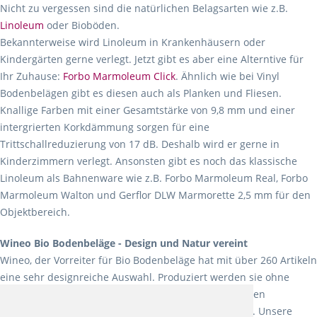
Nicht zu vergessen sind die natürlichen Belagsarten wie z.B.
Linoleum
oder Bioböden.
Bekannterweise wird Linoleum in Krankenhäusern oder
Kindergärten gerne verlegt. Jetzt gibt es aber eine Alterntive für
Ihr Zuhause:
Forbo Marmoleum Click
. Ähnlich wie bei Vinyl
Bodenbelägen gibt es diesen auch als Planken und Fliesen.
Knallige Farben mit einer Gesamtstärke von 9,8 mm und einer
intergrierten Korkdämmung sorgen für eine
Trittschallreduzierung von 17 dB. Deshalb wird er gerne in
Kinderzimmern verlegt. Ansonsten gibt es noch das klassische
Linoleum als Bahnenware wie z.B. Forbo Marmoleum Real, Forbo
Marmoleum Walton und Gerflor DLW Marmorette 2,5 mm für den
Objektbereich.
Wineo Bio Bodenbeläge - Design und Natur vereint
Wineo, der Vorreiter für Bio Bodenbeläge hat mit über 260 Artikeln
eine sehr designreiche Auswahl. Produziert werden sie ohne
Weichmacher und Lösungsmittel. Mit allen verfügbaren
Verlegearten ist er für jegliche Bauvorhaben attraktiv. Unsere