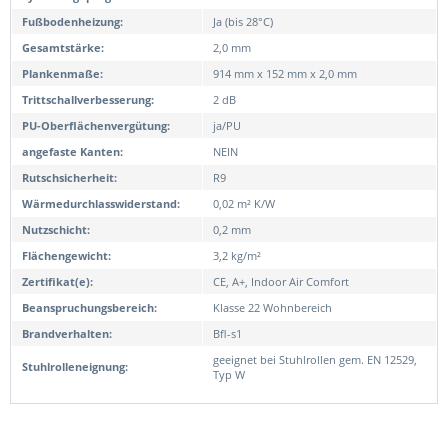
Fußbodenheizung:
Ja (bis 28°C)
Gesamtstärke:
2,0 mm
Plankenmaße:
914 mm x 152 mm x 2,0 mm
Trittschallverbesserung:
2 dB
PU-Oberflächenvergütung:
ja/PU
angefaste Kanten:
NEIN
Rutschsicherheit:
R9
Wärmedurchlasswiderstand:
0,02 m² K/W
Nutzschicht:
0,2 mm
Flächengewicht:
3,2 kg/m²
Zertifikat(e):
CE, A+, Indoor Air Comfort
Beanspruchungsbereich:
Klasse 22 Wohnbereich
Brandverhalten:
Bfl-s1
geeignet bei Stuhlrollen gem. EN 12529,
Stuhlrolleneignung:
Typ W