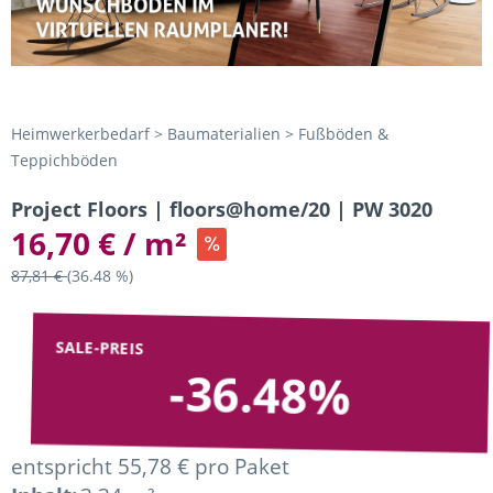
Heimwerkerbedarf > Baumaterialien > Fußböden &
Teppichböden
Project Floors | floors@home/20 | PW 3020
16,70 € / m²
87,81 €
(36.48 %)
SALE-PREIS
-36.48%
entspricht 55,78 € pro Paket