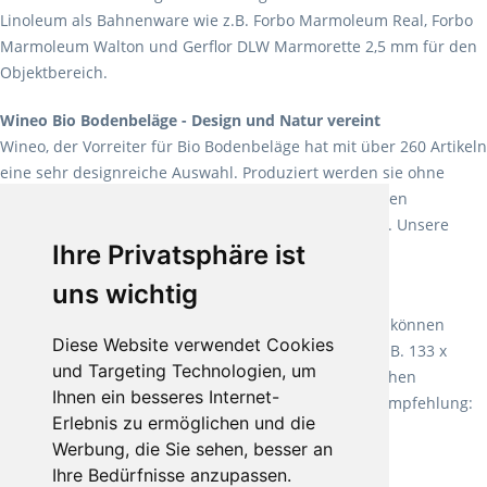
Linoleum als Bahnenware wie z.B. Forbo Marmoleum Real, Forbo
Marmoleum Walton und Gerflor DLW Marmorette 2,5 mm für den
Objektbereich.
Wineo Bio Bodenbeläge - Design und Natur vereint
Wineo, der Vorreiter für Bio Bodenbeläge hat mit über 260 Artikeln
eine sehr designreiche Auswahl. Produziert werden sie ohne
Weichmacher und Lösungsmittel. Mit allen verfügbaren
Verlegearten ist er für jegliche Bauvorhaben attraktiv. Unsere
Ihre Privatsphäre ist
Empfehlung:
Wineo 1000 Multi Layer XXL
.
uns wichtig
Teppiche für ein angenehmes Laufgefühl
Fletco Teppichböden
machen es schon lange vor. Sie können
Diese Website verwendet Cookies
Teppich in Ihrem gewünschten Sondermaß kaufen, z.B. 133 x
und Targeting Technologien, um
60cm. Vor allem in Schlafzimmern aufgrund der weichen
Ihnen ein besseres Internet-
Oberfläche ein sehr beliebter Zusatzboden. Unsere Empfehlung:
Erlebnis zu ermöglichen und die
Fletco Fluffy und Fletco Hermelin
Werbung, die Sie sehen, besser an
Ihre Bedürfnisse anzupassen.