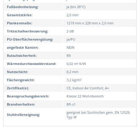
Fußbodenheizung:
Ja (bis 28°C)
Gesamtstärke:
2,0 mm
Plankenmaße:
1219 mm x 228 mm x 2,0 mm
Trittschallverbesserung:
2 dB
PU-Oberflächenvergütung:
ja/PU
angefaste Kanten:
NEIN
Rutschsicherheit:
R9
Wärmedurchlasswiderstand:
0,02 m² K/W
Nutzschicht:
0,2 mm
Flächengewicht:
3,2 kg/m²
Zertifikat(e):
CE, Indoor Air Comfort, A+
Beanspruchungsbereich:
Klasse 22 Wohnbereich
Brandverhalten:
Bfl-s1
geeignet bei Stuhlrollen gem. EN 12529,
Stuhlrolleneignung:
Typ W