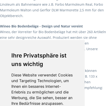
Linoleum als Bahnenware wie z.B. Forbo Marmoleum Real, Forbo
Marmoleum Walton und Gerflor DLW Marmorette 2,5 mm für den
Objektbereich.
Wineo Bio Bodenbeläge - Design und Natur vereint
Wineo, der Vorreiter für Bio Bodenbeläge hat mit über 260 Artikeln
eine sehr designreiche Auswahl. Produziert werden sie ohne
Weichmacher und Lösungsmittel. Mit allen verfügbaren
Verlegearten ist er für jegliche Bauvorhaben attraktiv. Unsere
Ihre Privatsphäre ist
Empfehlung:
Wineo 1000 Multi Layer XXL
.
uns wichtig
Teppiche für ein angenehmes Laufgefühl
Fletco Teppichböden
machen es schon lange vor. Sie können
Diese Website verwendet Cookies
Teppich in Ihrem gewünschten Sondermaß kaufen, z.B. 133 x
und Targeting Technologien, um
60cm. Vor allem in Schlafzimmern aufgrund der weichen
Ihnen ein besseres Internet-
Oberfläche ein sehr beliebter Zusatzboden. Unsere Empfehlung:
Erlebnis zu ermöglichen und die
Fletco Fluffy und Fletco Hermelin
Werbung, die Sie sehen, besser an
Ihre Bedürfnisse anzupassen.