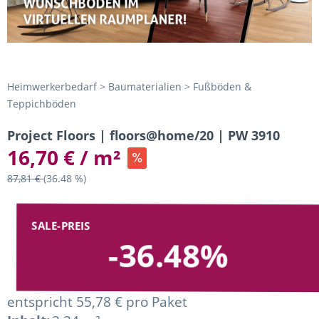
Heimwerkerbedarf > Baumaterialien > Fußböden &
Teppichböden
Project Floors | floors@home/20 | PW 3910
16,70 € / m²
87,81 €
(36.48 %)
SALE-PREIS
-36.48%
entspricht 55,78 € pro Paket