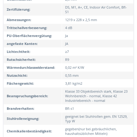
DS, M1, A+, CE, Indoor Air Comfort, Bfl-
Zertifizierung:
S1
Abmessungen:
1219 x 228 x 2,5 mm
Trittschallverbesserung:
4 dB
PU-Oberflächenvergütung:
Ja
angefaste Kanten:
JA
Lichtechtheit:
≥7
Rutschsicherheit:
R9
Wärmedurchlasswiderstand:
0,02 m² K/W
Nutzschicht:
0,55 mm
Flächengewicht:
3,81 kg/m2
Klasse 33 Objektbereich stark, Klasse 23
Beanspruchungsbereich:
Wohnbereich - normal, Klasse 42
Industriebereich - normal
Brandverhalten:
Bfl-s1
geeignet bei Stuhlrollen gem. EN 12529,
Stuhlrolleneignung:
Typ W
gegeben(nur bei gebräuchlichen,
Chemikalienbeständigkeit:
haushaltsüblichen Mitteln)