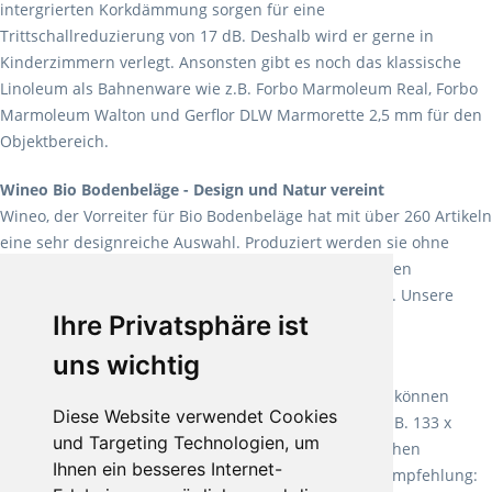
intergrierten Korkdämmung sorgen für eine
Trittschallreduzierung von 17 dB. Deshalb wird er gerne in
Kinderzimmern verlegt. Ansonsten gibt es noch das klassische
Linoleum als Bahnenware wie z.B. Forbo Marmoleum Real, Forbo
Marmoleum Walton und Gerflor DLW Marmorette 2,5 mm für den
Objektbereich.
Wineo Bio Bodenbeläge - Design und Natur vereint
Wineo, der Vorreiter für Bio Bodenbeläge hat mit über 260 Artikeln
eine sehr designreiche Auswahl. Produziert werden sie ohne
Weichmacher und Lösungsmittel. Mit allen verfügbaren
Verlegearten ist er für jegliche Bauvorhaben attraktiv. Unsere
Ihre Privatsphäre ist
Empfehlung:
Wineo 1000 Multi Layer XXL
.
uns wichtig
Teppiche für ein angenehmes Laufgefühl
Fletco Teppichböden
machen es schon lange vor. Sie können
Diese Website verwendet Cookies
Teppich in Ihrem gewünschten Sondermaß kaufen, z.B. 133 x
und Targeting Technologien, um
60cm. Vor allem in Schlafzimmern aufgrund der weichen
Ihnen ein besseres Internet-
Oberfläche ein sehr beliebter Zusatzboden. Unsere Empfehlung: