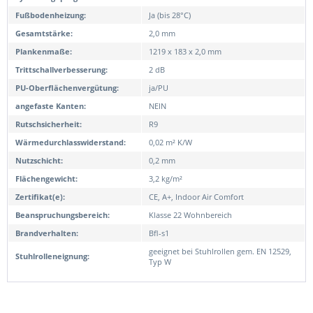
Fußbodenheizung:
Ja (bis 28°C)
Gesamtstärke:
2,0 mm
Plankenmaße:
1219 x 183 x 2,0 mm
Trittschallverbesserung:
2 dB
PU-Oberflächenvergütung:
ja/PU
angefaste Kanten:
NEIN
Rutschsicherheit:
R9
Wärmedurchlasswiderstand:
0,02 m² K/W
Nutzschicht:
0,2 mm
Flächengewicht:
3,2 kg/m²
Zertifikat(e):
CE, A+, Indoor Air Comfort
Beanspruchungsbereich:
Klasse 22 Wohnbereich
Brandverhalten:
Bfl-s1
geeignet bei Stuhlrollen gem. EN 12529,
Stuhlrolleneignung:
Typ W