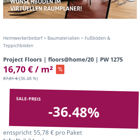
Heimwerkerbedarf > Baumaterialien > Fußböden &
Teppichböden
Project Floors | floors@home/20 | PW 1275
16,70 € / m²
87,81 €
(36.48 %)
SALE-PREIS
-36.48%
entspricht 55,78 € pro Paket