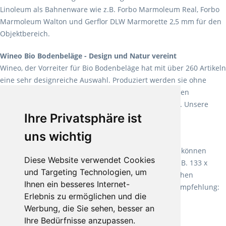
Linoleum als Bahnenware wie z.B. Forbo Marmoleum Real, Forbo
Marmoleum Walton und Gerflor DLW Marmorette 2,5 mm für den
Objektbereich.
Wineo Bio Bodenbeläge - Design und Natur vereint
Wineo, der Vorreiter für Bio Bodenbeläge hat mit über 260 Artikeln
eine sehr designreiche Auswahl. Produziert werden sie ohne
Weichmacher und Lösungsmittel. Mit allen verfügbaren
Verlegearten ist er für jegliche Bauvorhaben attraktiv. Unsere
Ihre Privatsphäre ist
Empfehlung:
Wineo 1000 Multi Layer XXL
.
uns wichtig
Teppiche für ein angenehmes Laufgefühl
Fletco Teppichböden
machen es schon lange vor. Sie können
Diese Website verwendet Cookies
Teppich in Ihrem gewünschten Sondermaß kaufen, z.B. 133 x
und Targeting Technologien, um
60cm. Vor allem in Schlafzimmern aufgrund der weichen
Ihnen ein besseres Internet-
Oberfläche ein sehr beliebter Zusatzboden. Unsere Empfehlung:
Erlebnis zu ermöglichen und die
Fletco Fluffy und Fletco Hermelin
Werbung, die Sie sehen, besser an
Ihre Bedürfnisse anzupassen.