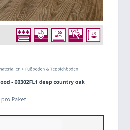
1,00
5,0
mm
mm
aterialien > Fußböden & Teppichböden
Wood - 60302FL1 deep country oak
 pro Paket