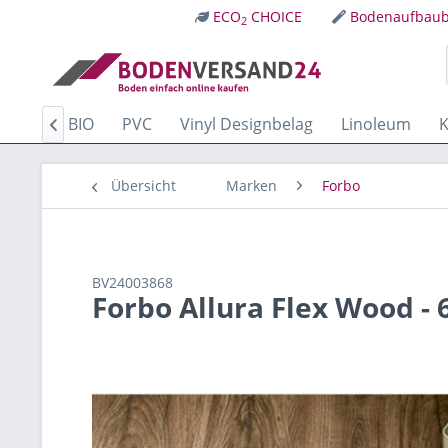
ECO
CHOICE
Bodenaufbaub
2
Kork
BIO
PVC
Vinyl Designbelag
Linoleum
K

Übersicht
Marken
Forbo
BV24003868
Forbo Allura Flex Wood -