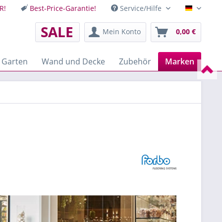
R!
Best-Price-Garantie!
Service/Hilfe
Deutsch
SALE
Mein Konto
0,00 €
 Garten
Wand und Decke
Zubehör
Marken