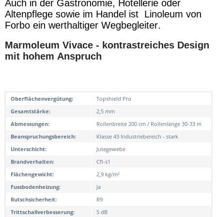
Auch in der Gastronomie, Hotellerie oder
Altenpflege sowie im Handel ist Linoleum von
Forbo ein werthaltiger Wegbegleiter.
Marmoleum Vivace - kontrastreiches Design
mit hohem Anspruch
Oberflächenvergütung:
Topshield Pro
Gesamtstärke:
2,5 mm
Abmessungen:
Rollenbreite 200 cm / Rollenlänge 30-33 m
Beanspruchungsbereich:
Klasse 43 Industriebereich - stark
Unterschicht:
Jutegewebe
Brandverhalten:
Cfl-s1
Flächengewicht:
2,9 kg/m²
Fussbodenheizung:
Ja
Rutschsicherheit:
R9
Trittschallverbesserung:
5 dB