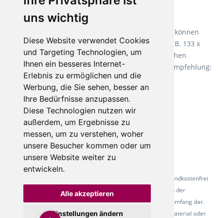
Ihre Privatsphäre ist
uns wichtig
Teppiche für ein angenehmes Laufgefühl
Fletco Teppichböden
machen es schon lange vor. Sie können
Diese Website verwendet Cookies
Teppich in Ihrem gewünschten Sondermaß kaufen, z.B. 133 x
und Targeting Technologien, um
60cm. Vor allem in Schlafzimmern aufgrund der weichen
Ihnen ein besseres Internet-
Oberfläche ein sehr beliebter Zusatzboden. Unsere Empfehlung:
Erlebnis zu ermöglichen und die
Fletco Fluffy und Fletco Hermelin
Werbung, die Sie sehen, besser an
Ihre Bedürfnisse anzupassen.
Diese Technologien nutzen wir
außerdem, um Ergebnisse zu
messen, um zu verstehen, woher
unsere Besucher kommen oder um
unsere Website weiter zu
entwickeln.
* Alle Preise inkl. gesetzl. Mehrwertsteuer - Alle Artikel versandkostenfrei
ab 500 Euro in Deutschland! Die Abbildungen dienen der
Alle akzeptieren
Produktpräsentation und stellen nicht zwingend den Lieferumfang dar.
Farbunterschiede der Abbildungen können durch das Fotomaterial oder
Einstellungen ändern