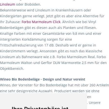
Linoleum
oder Bioböden.
Bekannterweise wird Linoleum in Krankenhäusern oder
Kindergärten gerne verlegt. Jetzt gibt es aber eine Alterntive für
Ihr Zuhause:
Forbo Marmoleum Click
. Ähnlich wie bei Vinyl
Bodenbelägen gibt es diesen auch als Planken und Fliesen.
Knallige Farben mit einer Gesamtstärke von 9,8 mm und einer
intergrierten Korkdämmung sorgen für eine
Trittschallreduzierung von 17 dB. Deshalb wird er gerne in
Kinderzimmern verlegt. Ansonsten gibt es noch das klassische
Linoleum als Bahnenware wie z.B. Forbo Marmoleum Real, Forbo
Marmoleum Walton und Gerflor DLW Marmorette 2,5 mm für den
Objektbereich.
Wineo Bio Bodenbeläge - Design und Natur vereint
Wineo, der Vorreiter für Bio Bodenbeläge hat mit über 260 Artikeln
eine sehr designreiche Auswahl. Produziert werden sie ohne
Weichmacher und Lösungsmittel. Mit allen verfügbaren
Verlegearten ist er für jegliche Bauvorhaben attraktiv. Unsere
Empfehlung:
Wineo 1000 Multi Layer XXL
.