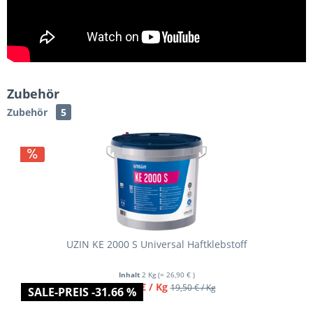
Zubehör
Zubehör
5
Varianten
UZIN KE 2000 S Universal Haftklebstoff
Inhalt
2 Kg
(= 26,90 € )
ab 13,45 € / Kg
19,50 € / Kg
SALE-PREIS -31.66 %