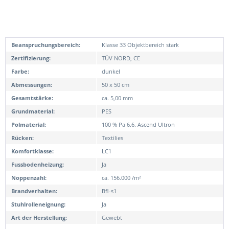
Beanspruchungsbereich:
Klasse 33 Objektbereich stark
Zertifizierung:
TÜV NORD, CE
Farbe:
dunkel
Abmessungen:
50 x 50 cm
Gesamtstärke:
ca. 5,00 mm
Grundmaterial:
PES
Polmaterial:
100 % Pa 6.6. Ascend Ultron
Rücken:
Textilies
Komfortklasse:
LC1
Fussbodenheizung:
Ja
Noppenzahl:
ca. 156.000 /m²
Brandverhalten:
Bfl-s1
Stuhlrolleneignung:
Ja
Art der Herstellung:
Gewebt