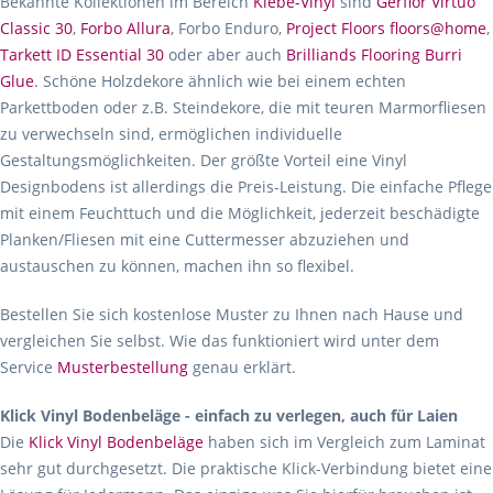
Bekannte Kollektionen im Bereich
Klebe-Vinyl
sind
Gerflor Virtuo
Classic 30
,
Forbo Allura
, Forbo Enduro,
Project Floors floors@home
,
Tarkett ID Essential 30
oder aber auch
Brilliands Flooring Burri
Glue
. Schöne Holzdekore ähnlich wie bei einem echten
Parkettboden oder z.B. Steindekore, die mit teuren Marmorfliesen
zu verwechseln sind, ermöglichen individuelle
Gestaltungsmöglichkeiten. Der größte Vorteil eine Vinyl
Designbodens ist allerdings die Preis-Leistung. Die einfache Pflege
mit einem Feuchttuch und die Möglichkeit, jederzeit beschädigte
Planken/Fliesen mit eine Cuttermesser abzuziehen und
austauschen zu können, machen ihn so flexibel.
Bestellen Sie sich kostenlose Muster zu Ihnen nach Hause und
vergleichen Sie selbst. Wie das funktioniert wird unter dem
Service
Musterbestellung
genau erklärt.
Klick Vinyl Bodenbeläge - einfach zu verlegen, auch für Laien
Die
Klick Vinyl Bodenbeläge
haben sich im Vergleich zum Laminat
sehr gut durchgesetzt. Die praktische Klick-Verbindung bietet eine