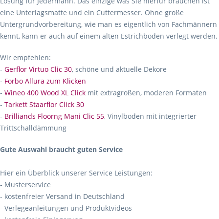
Lösung für Jedermann. Das einzige was Sie hierfür brauchen ist
eine Unterlagsmatte und ein Cuttermesser. Ohne große
Untergrundvorbereitung, wie man es eigentlich von Fachmännern
kennt, kann er auch auf einem alten Estrichboden verlegt werden.
Wir empfehlen:
-
Gerflor Virtuo Clic 30
, schöne und aktuelle Dekore
-
Forbo Allura zum Klicken
-
Wineo 400 Wood XL Click
mit extragroßen, moderen Formaten
-
Tarkett Staarflor Click 30
-
Brilliands Floorng Mani Clic 55
, Vinylboden mit integrierter
Trittschalldämmung
Gute Auswahl braucht guten Service
Hier ein Überblick unserer Service Leistungen:
- Musterservice
- kostenfreier Versand in Deutschland
- Verlegeanleitungen und Produktvideos