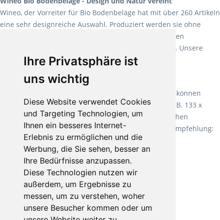
Wineo Bio Bodenbeläge - Design und Natur vereint
Wineo, der Vorreiter für Bio Bodenbeläge hat mit über 260 Artikeln
eine sehr designreiche Auswahl. Produziert werden sie ohne
Weichmacher und Lösungsmittel. Mit allen verfügbaren
Verlegearten ist er für jegliche Bauvorhaben attraktiv. Unsere
Ihre Privatsphäre ist
Empfehlung:
Wineo 1000 Multi Layer XXL
.
uns wichtig
Teppiche für ein angenehmes Laufgefühl
Fletco Teppichböden
machen es schon lange vor. Sie können
Diese Website verwendet Cookies
Teppich in Ihrem gewünschten Sondermaß kaufen, z.B. 133 x
und Targeting Technologien, um
60cm. Vor allem in Schlafzimmern aufgrund der weichen
Ihnen ein besseres Internet-
Oberfläche ein sehr beliebter Zusatzboden. Unsere Empfehlung:
Erlebnis zu ermöglichen und die
Fletco Fluffy und Fletco Hermelin
Werbung, die Sie sehen, besser an
Ihre Bedürfnisse anzupassen.
Diese Technologien nutzen wir
außerdem, um Ergebnisse zu
messen, um zu verstehen, woher
unsere Besucher kommen oder um
unsere Website weiter zu