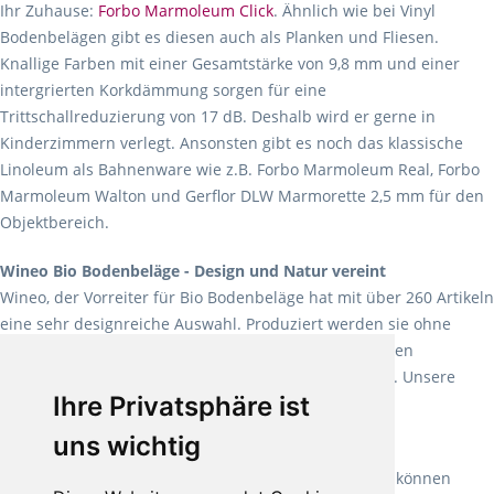
Ihr Zuhause:
Forbo Marmoleum Click
. Ähnlich wie bei Vinyl
Bodenbelägen gibt es diesen auch als Planken und Fliesen.
Knallige Farben mit einer Gesamtstärke von 9,8 mm und einer
intergrierten Korkdämmung sorgen für eine
Trittschallreduzierung von 17 dB. Deshalb wird er gerne in
Kinderzimmern verlegt. Ansonsten gibt es noch das klassische
Linoleum als Bahnenware wie z.B. Forbo Marmoleum Real, Forbo
Marmoleum Walton und Gerflor DLW Marmorette 2,5 mm für den
Objektbereich.
Wineo Bio Bodenbeläge - Design und Natur vereint
Wineo, der Vorreiter für Bio Bodenbeläge hat mit über 260 Artikeln
eine sehr designreiche Auswahl. Produziert werden sie ohne
Weichmacher und Lösungsmittel. Mit allen verfügbaren
Verlegearten ist er für jegliche Bauvorhaben attraktiv. Unsere
Ihre Privatsphäre ist
Empfehlung:
Wineo 1000 Multi Layer XXL
.
uns wichtig
Teppiche für ein angenehmes Laufgefühl
Fletco Teppichböden
machen es schon lange vor. Sie können