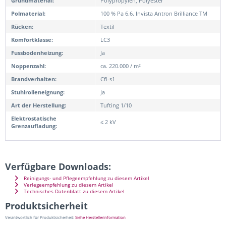
Grundmaterial:
Polypropylen, Polyester
Polmaterial:
100 % Pa 6.6. Invista Antron Brilliance TM
Rücken:
Textil
Komfortklasse:
LC3
Fussbodenheizung:
Ja
Noppenzahl:
ca. 220.000 / m²
Brandverhalten:
Cfl-s1
Stuhlrolleneignung:
Ja
Art der Herstellung:
Tufting 1/10
Elektrostatische
≤ 2 kV
Grenzaufladung:
Verfügbare Downloads:
Reinigungs- und Pflegeempfehlung zu diesem Artikel
Verlegeempfehlung zu diesem Artikel
Technisches Datenblatt zu diesem Artikel
Produktsicherheit
Verantwortlich für Produktsicherheit:
Siehe Herstellerinformation