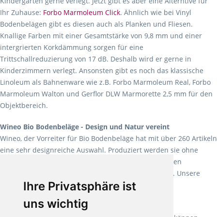
Kindergärten gerne verlegt. Jetzt gibt es aber eine Alterntive für
Ihr Zuhause:
Forbo Marmoleum Click
. Ähnlich wie bei Vinyl
Bodenbelägen gibt es diesen auch als Planken und Fliesen.
Knallige Farben mit einer Gesamtstärke von 9,8 mm und einer
intergrierten Korkdämmung sorgen für eine
Trittschallreduzierung von 17 dB. Deshalb wird er gerne in
Kinderzimmern verlegt. Ansonsten gibt es noch das klassische
Linoleum als Bahnenware wie z.B. Forbo Marmoleum Real, Forbo
Marmoleum Walton und Gerflor DLW Marmorette 2,5 mm für den
Objektbereich.
Wineo Bio Bodenbeläge - Design und Natur vereint
Wineo, der Vorreiter für Bio Bodenbeläge hat mit über 260 Artikeln
eine sehr designreiche Auswahl. Produziert werden sie ohne
Weichmacher und Lösungsmittel. Mit allen verfügbaren
Verlegearten ist er für jegliche Bauvorhaben attraktiv. Unsere
Ihre Privatsphäre ist
Empfehlung:
Wineo 1000 Multi Layer XXL
.
uns wichtig
Teppiche für ein angenehmes Laufgefühl