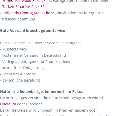
-
Wineo 400 Wood XL Click
mit extragroßen, moderen Formaten
-
Tarkett Staarflor Click 30
-
Brilliands Floorng Mani Clic 55
, Vinylboden mit integrierter
Trittschalldämmung
Gute Auswahl braucht guten Service
Hier ein Überblick unserer Service Leistungen:
- Musterservice
- kostenfreier Versand in Deutschland
- Verlegeanleitungen und Produktvideos
- kostenfreie Einlagerung
- Best-Price-Garantie
- persönliche Beratung
Natürliche Bodenbeläge, immernoch im Fokus
Nicht zu vergessen sind die natürlichen Belagsarten wie z.B.
Linoleum
oder Bioböden.
Bekannterweise wird Linoleum in Krankenhäusern oder