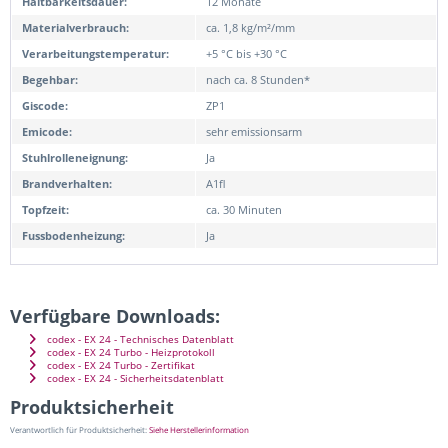
Haltbarkeitsdauer:
12 Monate
Materialverbrauch:
ca. 1,8 kg/m²/mm
Verarbeitungstemperatur:
+5 °C bis +30 °C
Begehbar:
nach ca. 8 Stunden*
Giscode:
ZP1
Emicode:
sehr emissionsarm
Stuhlrolleneignung:
Ja
Brandverhalten:
A1fl
Topfzeit:
ca. 30 Minuten
Fussbodenheizung:
Ja
Verfügbare Downloads:
codex - EX 24 - Technisches Datenblatt
codex - EX 24 Turbo - Heizprotokoll
codex - EX 24 Turbo - Zertifikat
codex - EX 24 - Sicherheitsdatenblatt
Produktsicherheit
Verantwortlich für Produktsicherheit:
Siehe Herstellerinformation