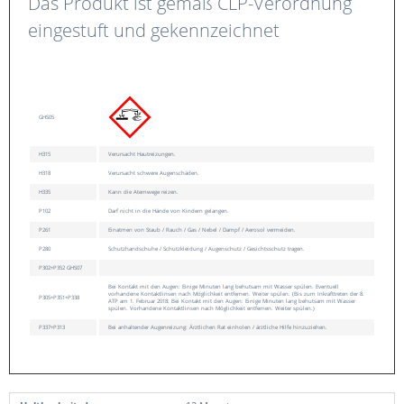
Das Produkt ist gemäß CLP-Verordnung
eingestuft und gekennzeichnet
GHS05
H315
Verursacht Hautreizungen.
H318
Verursacht schwere Augenschäden.
H335
Kann die Atemwege reizen.
P102
Darf nicht in die Hände von Kindern gelangen.
P261
Einatmen von Staub / Rauch / Gas / Nebel / Dampf / Aerosol vermeiden.
P280
Schutzhandschuhe / Schutzkleidung / Augenschutz / Gesichtsschutz tragen.
P302+P352 GHS07
Bei Kontakt mit den Augen: Einige Minuten lang behutsam mit Wasser spülen. Eventuell
vorhandene Kontaktlinsen nach Möglichkeit entfernen. Weiter spülen. (Bis zum Inkrafttreten der 8.
P305+P351+P338
ATP am 1. Februar 2018: Bei Kontakt mit den Augen: Einige Minuten lang behutsam mit Wasser
spülen. Vorhandene Kontaktlinsen nach Möglichkeit entfernen. Weiter spülen.)
P337+P313
Bei anhaltender Augenreizung: Ärztlichen Rat einholen / ärztliche Hilfe hinzuziehen.