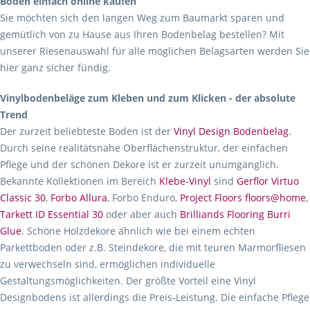
Boden einfach online kaufen
Sie möchten sich den langen Weg zum Baumarkt sparen und
gemütlich von zu Hause aus Ihren Bodenbelag bestellen? Mit
unserer Riesenauswahl für alle möglichen Belagsarten werden Sie
hier ganz sicher fündig.
Vinylbodenbeläge zum Kleben und zum Klicken - der absolute
Trend
Der zurzeit beliebteste Boden ist der
Vinyl Design Bodenbelag
.
Durch seine realitätsnahe Oberflächenstruktur, der einfachen
Pflege und der schönen Dekore ist er zurzeit unumgänglich.
Bekannte Kollektionen im Bereich
Klebe-Vinyl
sind
Gerflor Virtuo
Classic 30
,
Forbo Allura
, Forbo Enduro,
Project Floors floors@home
,
Tarkett ID Essential 30
oder aber auch
Brilliands Flooring Burri
Glue
. Schöne Holzdekore ähnlich wie bei einem echten
Parkettboden oder z.B. Steindekore, die mit teuren Marmorfliesen
zu verwechseln sind, ermöglichen individuelle
Gestaltungsmöglichkeiten. Der größte Vorteil eine Vinyl
Designbodens ist allerdings die Preis-Leistung. Die einfache Pflege