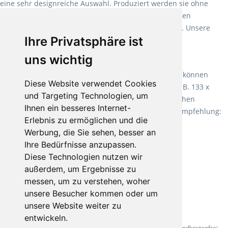
eine sehr designreiche Auswahl. Produziert werden sie ohne
Weichmacher und Lösungsmittel. Mit allen verfügbaren
Verlegearten ist er für jegliche Bauvorhaben attraktiv. Unsere
Ihre Privatsphäre ist
Empfehlung:
Wineo 1000 Multi Layer XXL
.
uns wichtig
Teppiche für ein angenehmes Laufgefühl
Fletco Teppichböden
machen es schon lange vor. Sie können
Diese Website verwendet Cookies
Teppich in Ihrem gewünschten Sondermaß kaufen, z.B. 133 x
und Targeting Technologien, um
60cm. Vor allem in Schlafzimmern aufgrund der weichen
Ihnen ein besseres Internet-
Oberfläche ein sehr beliebter Zusatzboden. Unsere Empfehlung:
Erlebnis zu ermöglichen und die
Fletco Fluffy und Fletco Hermelin
Werbung, die Sie sehen, besser an
Ihre Bedürfnisse anzupassen.
Diese Technologien nutzen wir
außerdem, um Ergebnisse zu
messen, um zu verstehen, woher
unsere Besucher kommen oder um
unsere Website weiter zu
entwickeln.
* Alle Preise inkl. gesetzl. Mehrwertsteuer - Alle Artikel versandkostenfrei