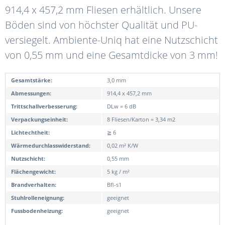
914,4 x 457,2 mm Fliesen erhältlich. Unsere
Böden sind von höchster Qualität und PU-
versiegelt. Ambiente-Uniq hat eine Nutzschicht
von 0,55 mm und eine Gesamtdicke von 3 mm!
Gesamtstärke:
3,0 mm
Abmessungen:
914,4 x 457,2 mm
Trittschallverbesserung:
DLw = 6 dB
Verpackungseinheit:
8 Fliesen/Karton = 3,34 m2
Lichtechtheit:
≧ 6
Wärmedurchlasswiderstand:
0,02 m² K/W
Nutzschicht:
0,55 mm
Flächengewicht:
5 kg / m²
Brandverhalten:
Bfl-s1
Stuhlrolleneignung:
geeignet
Fussbodenheizung:
geeignet