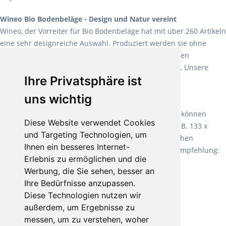
Wineo Bio Bodenbeläge - Design und Natur vereint
Wineo, der Vorreiter für Bio Bodenbeläge hat mit über 260 Artikeln
eine sehr designreiche Auswahl. Produziert werden sie ohne
Weichmacher und Lösungsmittel. Mit allen verfügbaren
Verlegearten ist er für jegliche Bauvorhaben attraktiv. Unsere
Ihre Privatsphäre ist
Empfehlung:
Wineo 1000 Multi Layer XXL
.
uns wichtig
Teppiche für ein angenehmes Laufgefühl
Fletco Teppichböden
machen es schon lange vor. Sie können
Diese Website verwendet Cookies
Teppich in Ihrem gewünschten Sondermaß kaufen, z.B. 133 x
und Targeting Technologien, um
60cm. Vor allem in Schlafzimmern aufgrund der weichen
Ihnen ein besseres Internet-
Oberfläche ein sehr beliebter Zusatzboden. Unsere Empfehlung:
Erlebnis zu ermöglichen und die
Fletco Fluffy und Fletco Hermelin
Werbung, die Sie sehen, besser an
Ihre Bedürfnisse anzupassen.
Diese Technologien nutzen wir
außerdem, um Ergebnisse zu
messen, um zu verstehen, woher