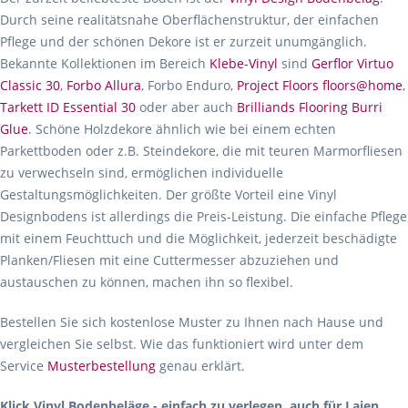
Durch seine realitätsnahe Oberflächenstruktur, der einfachen
Pflege und der schönen Dekore ist er zurzeit unumgänglich.
Bekannte Kollektionen im Bereich
Klebe-Vinyl
sind
Gerflor Virtuo
Classic 30
,
Forbo Allura
, Forbo Enduro,
Project Floors floors@home
,
Tarkett ID Essential 30
oder aber auch
Brilliands Flooring Burri
Glue
. Schöne Holzdekore ähnlich wie bei einem echten
Parkettboden oder z.B. Steindekore, die mit teuren Marmorfliesen
zu verwechseln sind, ermöglichen individuelle
Gestaltungsmöglichkeiten. Der größte Vorteil eine Vinyl
Designbodens ist allerdings die Preis-Leistung. Die einfache Pflege
mit einem Feuchttuch und die Möglichkeit, jederzeit beschädigte
Planken/Fliesen mit eine Cuttermesser abzuziehen und
austauschen zu können, machen ihn so flexibel.
Bestellen Sie sich kostenlose Muster zu Ihnen nach Hause und
vergleichen Sie selbst. Wie das funktioniert wird unter dem
Service
Musterbestellung
genau erklärt.
Klick Vinyl Bodenbeläge - einfach zu verlegen, auch für Laien