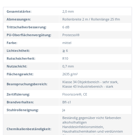
Gesamtstärke:
2,0 mm
Abmessungen:
Rollenbreite 2 m / Rollenlänge 25 lfm
Trittschallverbesserung:
6 dB
PU-Oberflächenvergütung:
Protecsol®
Farbe:
mittel
Lichtechtheit:
≧ 6
Rutschsicherheit:
R10
Nutzschicht:
0,7 mm
Flächengewicht:
2635 g/m²
Klasse 34 Objektbereich - sehr stark,
Beanspruchungsbereich:
Klasse 43 Industriebereich - stark
Zertifizierung:
Floorscore®, CE
Brandverhalten:
Bfl-s1
Stuhlrolleneignung:
Ja
Beständig gegenüber nicht färbenden
alkoholhaltigen
Handdesinfektionsmitteln,
Chemikalienbeständigkeit:
Haushaltschemikalien und verdünnten