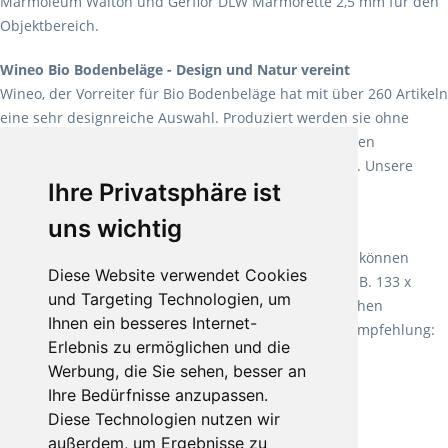
Marmoleum Walton und Gerflor DLW Marmorette 2,5 mm für den
Objektbereich.
Wineo Bio Bodenbeläge - Design und Natur vereint
Wineo, der Vorreiter für Bio Bodenbeläge hat mit über 260 Artikeln
eine sehr designreiche Auswahl. Produziert werden sie ohne
Weichmacher und Lösungsmittel. Mit allen verfügbaren
Verlegearten ist er für jegliche Bauvorhaben attraktiv. Unsere
Ihre Privatsphäre ist
Empfehlung:
Wineo 1000 Multi Layer XXL
.
uns wichtig
Teppiche für ein angenehmes Laufgefühl
Fletco Teppichböden
machen es schon lange vor. Sie können
Diese Website verwendet Cookies
Teppich in Ihrem gewünschten Sondermaß kaufen, z.B. 133 x
und Targeting Technologien, um
60cm. Vor allem in Schlafzimmern aufgrund der weichen
Ihnen ein besseres Internet-
Oberfläche ein sehr beliebter Zusatzboden. Unsere Empfehlung:
Erlebnis zu ermöglichen und die
Fletco Fluffy und Fletco Hermelin
Werbung, die Sie sehen, besser an
Ihre Bedürfnisse anzupassen.
Diese Technologien nutzen wir
außerdem, um Ergebnisse zu