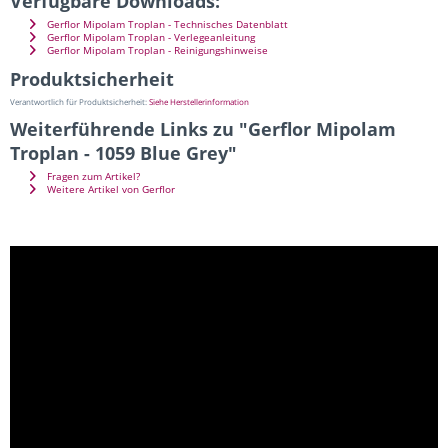
Verfügbare Downloads:
Gerflor Mipolam Troplan - Technisches Datenblatt
Gerflor Mipolam Troplan - Verlegeanleitung
Gerflor Mipolam Troplan - Reinigungshinweise
Produktsicherheit
Verantwortlich für Produktsicherheit:
Siehe Herstellerinformation
Weiterführende Links zu "Gerflor Mipolam
Troplan - 1059 Blue Grey"
Fragen zum Artikel?
Weitere Artikel von Gerflor