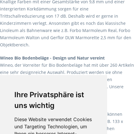
Knallige Farben mit einer Gesamtstärke von 9,8 mm und einer
intergrierten Korkdämmung sorgen für eine
Trittschallreduzierung von 17 dB. Deshalb wird er gerne in
Kinderzimmern verlegt. Ansonsten gibt es noch das klassische
Linoleum als Bahnenware wie z.B. Forbo Marmoleum Real, Forbo
Marmoleum Walton und Gerflor DLW Marmorette 2,5 mm für den
Objektbereich.
Wineo Bio Bodenbeläge - Design und Natur vereint
Wineo, der Vorreiter für Bio Bodenbeläge hat mit über 260 Artikeln
eine sehr designreiche Auswahl. Produziert werden sie ohne
Weichmacher und Lösungsmittel. Mit allen verfügbaren
Verlegearten ist er für jegliche Bauvorhaben attraktiv. Unsere
Ihre Privatsphäre ist
Empfehlung:
Wineo 1000 Multi Layer XXL
.
uns wichtig
Teppiche für ein angenehmes Laufgefühl
Fletco Teppichböden
machen es schon lange vor. Sie können
Diese Website verwendet Cookies
Teppich in Ihrem gewünschten Sondermaß kaufen, z.B. 133 x
und Targeting Technologien, um
60cm. Vor allem in Schlafzimmern aufgrund der weichen
Ihnen ein besseres Internet-