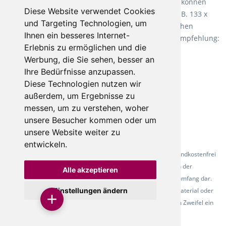
Fletco Teppichböden
machen es schon lange vor. Sie können
Diese Website verwendet Cookies
Teppich in Ihrem gewünschten Sondermaß kaufen, z.B. 133 x
und Targeting Technologien, um
60cm. Vor allem in Schlafzimmern aufgrund der weichen
Ihnen ein besseres Internet-
Oberfläche ein sehr beliebter Zusatzboden. Unsere Empfehlung:
Erlebnis zu ermöglichen und die
Fletco Fluffy und Fletco Hermelin
Werbung, die Sie sehen, besser an
Ihre Bedürfnisse anzupassen.
Diese Technologien nutzen wir
außerdem, um Ergebnisse zu
messen, um zu verstehen, woher
unsere Besucher kommen oder um
unsere Website weiter zu
entwickeln.
* Alle Preise inkl. gesetzl. Mehrwertsteuer - Alle Artikel versandkostenfrei
ab 500 Euro in Deutschland! Die Abbildungen dienen der
Alle akzeptieren
Produktpräsentation und stellen nicht zwingend den Lieferumfang dar.
Farbunterschiede der Abbildungen können durch das Fotomaterial oder
Einstellungen ändern
den verwendeten Bildschirm entstehen - bitte fordern Sie im Zweifel ein
Muster des Belags an.