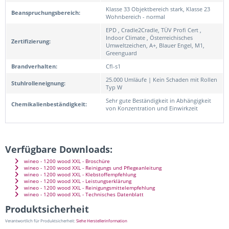
Klasse 33 Objektbereich stark, Klasse 23
Beanspruchungsbereich:
Wohnbereich - normal
EPD , Cradle2Cradle, TÜV Profi Cert ,
Indoor Climate , Österreichisches
Zertifizierung:
Umweltzeichen, A+, Blauer Engel, M1,
Greenguard
Brandverhalten:
Cfl-s1
25.000 Umläufe | Kein Schaden mit Rollen
Stuhlrolleneignung:
Typ W
Sehr gute Beständigkeit in Abhängigkeit
Chemikalienbeständigkeit:
von Konzentration und Einwirkzeit
Verfügbare Downloads:
wineo - 1200 wood XXL - Broschüre
wineo - 1200 wood XXL - Reinigungs und Pflegeanleitung
wineo - 1200 wood XXL - Klebstoffempfehlung
wineo - 1200 wood XXL - Leistungserklärung
wineo - 1200 wood XXL - Reinigungsmittelempfehlung
wineo - 1200 wood XXL - Technisches Datenblatt
Produktsicherheit
Verantwortlich für Produktsicherheit:
Siehe Herstellerinformation