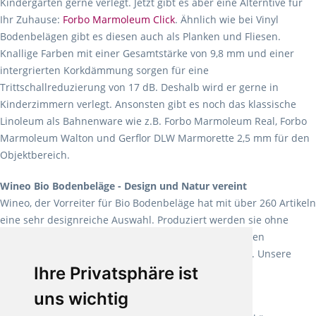
Kindergärten gerne verlegt. Jetzt gibt es aber eine Alterntive für
Ihr Zuhause:
Forbo Marmoleum Click
. Ähnlich wie bei Vinyl
Bodenbelägen gibt es diesen auch als Planken und Fliesen.
Knallige Farben mit einer Gesamtstärke von 9,8 mm und einer
intergrierten Korkdämmung sorgen für eine
Trittschallreduzierung von 17 dB. Deshalb wird er gerne in
Kinderzimmern verlegt. Ansonsten gibt es noch das klassische
Linoleum als Bahnenware wie z.B. Forbo Marmoleum Real, Forbo
Marmoleum Walton und Gerflor DLW Marmorette 2,5 mm für den
Objektbereich.
Wineo Bio Bodenbeläge - Design und Natur vereint
Wineo, der Vorreiter für Bio Bodenbeläge hat mit über 260 Artikeln
eine sehr designreiche Auswahl. Produziert werden sie ohne
Weichmacher und Lösungsmittel. Mit allen verfügbaren
Verlegearten ist er für jegliche Bauvorhaben attraktiv. Unsere
Ihre Privatsphäre ist
Empfehlung:
Wineo 1000 Multi Layer XXL
.
uns wichtig
Teppiche für ein angenehmes Laufgefühl