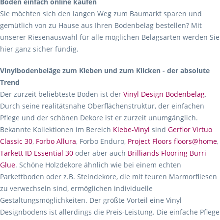
Boden einfach online kaufen
Sie möchten sich den langen Weg zum Baumarkt sparen und
gemütlich von zu Hause aus Ihren Bodenbelag bestellen? Mit
unserer Riesenauswahl für alle möglichen Belagsarten werden Sie
hier ganz sicher fündig.
Vinylbodenbeläge zum Kleben und zum Klicken - der absolute
Trend
Der zurzeit beliebteste Boden ist der
Vinyl Design Bodenbelag
.
Durch seine realitätsnahe Oberflächenstruktur, der einfachen
Pflege und der schönen Dekore ist er zurzeit unumgänglich.
Bekannte Kollektionen im Bereich
Klebe-Vinyl
sind
Gerflor Virtuo
Classic 30
,
Forbo Allura
, Forbo Enduro,
Project Floors floors@home
,
Tarkett ID Essential 30
oder aber auch
Brilliands Flooring Burri
Glue
. Schöne Holzdekore ähnlich wie bei einem echten
Parkettboden oder z.B. Steindekore, die mit teuren Marmorfliesen
zu verwechseln sind, ermöglichen individuelle
Gestaltungsmöglichkeiten. Der größte Vorteil eine Vinyl
Designbodens ist allerdings die Preis-Leistung. Die einfache Pflege