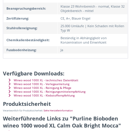
Klasse 23 Wohnbereich - normal, Klasse 32
Beanspruchungsbereich:
Objektbereich - mittel
Zertifizierung:
CE, A+, Blauer Engel
25.000 Umläufe | Kein Schaden mit Rollen
Stuhlrolleneignung:
Typ W
Beständig in Abhängigkeit von
Chemikalienbeständigkeit:
Konzentration und Einwirkzeit
Fussbodenheizung:
Ja
Verfügbare Downloads:
Wineo wood 1000 XL - technisches Datenblatt
Wineo wood 1000 XL - Verlegeanleitung
Wineo wood 1000 XL - Reinigung & Pflege
Wineo wood 1000 XL - Reinigungsmittelempfehlung
Wineo wood 1000 XL - Klebstoffempfehlung
Produktsicherheit
Verantwortlich für Produktsicherheit:
Siehe Herstellerinformation
Weiterführende Links zu "Purline Bioboden
wineo 1000 wood XL Calm Oak Bright Mocca"