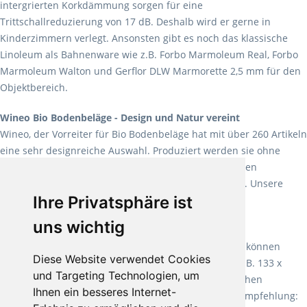
intergrierten Korkdämmung sorgen für eine
Trittschallreduzierung von 17 dB. Deshalb wird er gerne in
Kinderzimmern verlegt. Ansonsten gibt es noch das klassische
Linoleum als Bahnenware wie z.B. Forbo Marmoleum Real, Forbo
Marmoleum Walton und Gerflor DLW Marmorette 2,5 mm für den
Objektbereich.
Wineo Bio Bodenbeläge - Design und Natur vereint
Wineo, der Vorreiter für Bio Bodenbeläge hat mit über 260 Artikeln
eine sehr designreiche Auswahl. Produziert werden sie ohne
Weichmacher und Lösungsmittel. Mit allen verfügbaren
Verlegearten ist er für jegliche Bauvorhaben attraktiv. Unsere
Ihre Privatsphäre ist
Empfehlung:
Wineo 1000 Multi Layer XXL
.
uns wichtig
Teppiche für ein angenehmes Laufgefühl
Fletco Teppichböden
machen es schon lange vor. Sie können
Diese Website verwendet Cookies
Teppich in Ihrem gewünschten Sondermaß kaufen, z.B. 133 x
und Targeting Technologien, um
60cm. Vor allem in Schlafzimmern aufgrund der weichen
Ihnen ein besseres Internet-
Oberfläche ein sehr beliebter Zusatzboden. Unsere Empfehlung: