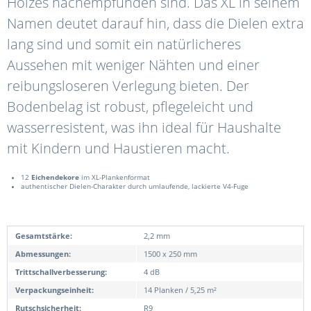
Holzes nachempfunden sind. Das XL in seinem
Namen deutet darauf hin, dass die Dielen extra
lang sind und somit ein natürlicheres
Aussehen mit weniger Nähten und einer
reibungsloseren Verlegung bieten. Der
Bodenbelag ist robust, pflegeleicht und
wasserresistent, was ihn ideal für Haushalte
mit Kindern und Haustieren macht.
12
Eichendekore
im XL-Plankenformat
authentischer Dielen-Charakter durch umlaufende, lackierte V4-Fuge
Gesamtstärke:
2,2 mm
Abmessungen:
1500 x 250 mm
Trittschallverbesserung:
4 dB
Verpackungseinheit:
14 Planken / 5,25 m²
Rutschsicherheit:
R9