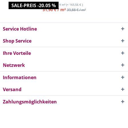
SALE-PREIS -20.05 %
Inhalt
5.19 m²
(= 165,56 € )
31,90 € / m²
39,88 € / m²
Service Hotline
Shop Service
Ihre Vorteile
Netzwerk
Informationen
Versand
Zahlungsmöglichkeiten