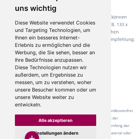
uns wichtig
Teppiche für ein angenehmes Laufgefühl
Fletco Teppichböden
machen es schon lange vor. Sie können
Diese Website verwendet Cookies
Teppich in Ihrem gewünschten Sondermaß kaufen, z.B. 133 x
und Targeting Technologien, um
60cm. Vor allem in Schlafzimmern aufgrund der weichen
Ihnen ein besseres Internet-
Oberfläche ein sehr beliebter Zusatzboden. Unsere Empfehlung:
Erlebnis zu ermöglichen und die
Fletco Fluffy und Fletco Hermelin
Werbung, die Sie sehen, besser an
Ihre Bedürfnisse anzupassen.
Diese Technologien nutzen wir
außerdem, um Ergebnisse zu
messen, um zu verstehen, woher
unsere Besucher kommen oder um
unsere Website weiter zu
entwickeln.
* Alle Preise inkl. gesetzl. Mehrwertsteuer - Alle Artikel versandkostenfrei
ab 500 Euro in Deutschland! Die Abbildungen dienen der
Alle akzeptieren
Produktpräsentation und stellen nicht zwingend den Lieferumfang dar.
Farbunterschiede der Abbildungen können durch das Fotomaterial oder
Einstellungen ändern