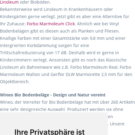
Linoleum
oder Bioböden.
Bekannterweise wird Linoleum in Krankenhäusern oder
Kindergärten gerne verlegt. Jetzt gibt es aber eine Alterntive für
Ihr Zuhause:
Forbo Marmoleum Click
. Ähnlich wie bei Vinyl
Bodenbelägen gibt es diesen auch als Planken und Fliesen.
Knallige Farben mit einer Gesamtstärke von 9,8 mm und einer
intergrierten Korkdämmung sorgen für eine
Trittschallreduzierung von 17 dB. Deshalb wird er gerne in
Kinderzimmern verlegt. Ansonsten gibt es noch das klassische
Linoleum als Bahnenware wie z.B. Forbo Marmoleum Real, Forbo
Marmoleum Walton und Gerflor DLW Marmorette 2,5 mm für den
Objektbereich.
Wineo Bio Bodenbeläge - Design und Natur vereint
Wineo, der Vorreiter für Bio Bodenbeläge hat mit über 260 Artikeln
eine sehr designreiche Auswahl. Produziert werden sie ohne
Weichmacher und Lösungsmittel. Mit allen verfügbaren
Verlegearten ist er für jegliche Bauvorhaben attraktiv. Unsere
Ihre Privatsphäre ist
Empfehlung:
Wineo 1000 Multi Layer XXL
.