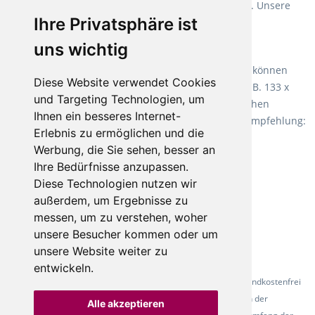
Verlegearten ist er für jegliche Bauvorhaben attraktiv. Unsere
Ihre Privatsphäre ist
Empfehlung:
Wineo 1000 Multi Layer XXL
.
uns wichtig
Teppiche für ein angenehmes Laufgefühl
Fletco Teppichböden
machen es schon lange vor. Sie können
Diese Website verwendet Cookies
Teppich in Ihrem gewünschten Sondermaß kaufen, z.B. 133 x
und Targeting Technologien, um
60cm. Vor allem in Schlafzimmern aufgrund der weichen
Ihnen ein besseres Internet-
Oberfläche ein sehr beliebter Zusatzboden. Unsere Empfehlung:
Erlebnis zu ermöglichen und die
Fletco Fluffy und Fletco Hermelin
Werbung, die Sie sehen, besser an
Ihre Bedürfnisse anzupassen.
Diese Technologien nutzen wir
außerdem, um Ergebnisse zu
messen, um zu verstehen, woher
unsere Besucher kommen oder um
unsere Website weiter zu
entwickeln.
* Alle Preise inkl. gesetzl. Mehrwertsteuer - Alle Artikel versandkostenfrei
ab 500 Euro in Deutschland! Die Abbildungen dienen der
Alle akzeptieren