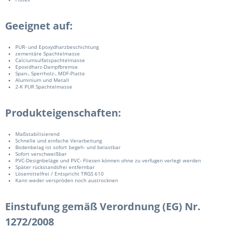
Geeignet auf:
PUR- und Epoxydharzbeschichtung
zementäre Spachtelmasse
Calciumsulfatspachtelmasse
Epoxidharz-Dampfbremse
Span-, Sperrholz-, MDF-Platte
Aluminium und Metall
2-K PUR Spachtelmasse
Produkteigenschaften:
Maßstabilisierend
Schnelle und einfache Verarbeitung
Bodenbelag ist sofort begeh- und belastbar
Sofort verschweißbar
PVC-Designbeläge und PVC- Fliesen können ohne zu verfugen verlegt werden
Später rückstandsfrei entfernbar
Lösemittelfrei / Entspricht TRGS 610
Kann weder verspröden noch austrocknen
Einstufung gemäß Verordnung (EG) Nr.
1272/2008