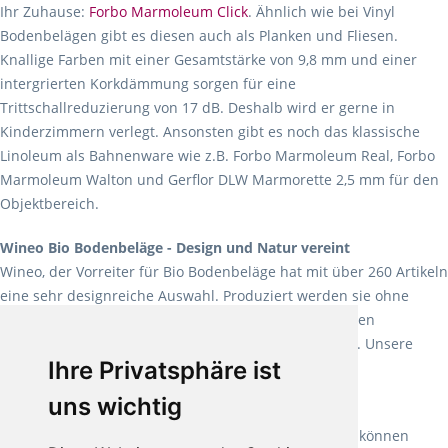
Ihr Zuhause:
Forbo Marmoleum Click
. Ähnlich wie bei Vinyl
Bodenbelägen gibt es diesen auch als Planken und Fliesen.
Knallige Farben mit einer Gesamtstärke von 9,8 mm und einer
intergrierten Korkdämmung sorgen für eine
Trittschallreduzierung von 17 dB. Deshalb wird er gerne in
Kinderzimmern verlegt. Ansonsten gibt es noch das klassische
Linoleum als Bahnenware wie z.B. Forbo Marmoleum Real, Forbo
Marmoleum Walton und Gerflor DLW Marmorette 2,5 mm für den
Objektbereich.
Wineo Bio Bodenbeläge - Design und Natur vereint
Wineo, der Vorreiter für Bio Bodenbeläge hat mit über 260 Artikeln
eine sehr designreiche Auswahl. Produziert werden sie ohne
Weichmacher und Lösungsmittel. Mit allen verfügbaren
Verlegearten ist er für jegliche Bauvorhaben attraktiv. Unsere
Ihre Privatsphäre ist
Empfehlung:
Wineo 1000 Multi Layer XXL
.
uns wichtig
Teppiche für ein angenehmes Laufgefühl
Fletco Teppichböden
machen es schon lange vor. Sie können