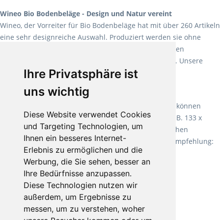
Wineo Bio Bodenbeläge - Design und Natur vereint
Wineo, der Vorreiter für Bio Bodenbeläge hat mit über 260 Artikeln
eine sehr designreiche Auswahl. Produziert werden sie ohne
Weichmacher und Lösungsmittel. Mit allen verfügbaren
Verlegearten ist er für jegliche Bauvorhaben attraktiv. Unsere
Ihre Privatsphäre ist
Empfehlung:
Wineo 1000 Multi Layer XXL
.
uns wichtig
Teppiche für ein angenehmes Laufgefühl
Fletco Teppichböden
machen es schon lange vor. Sie können
Diese Website verwendet Cookies
Teppich in Ihrem gewünschten Sondermaß kaufen, z.B. 133 x
und Targeting Technologien, um
60cm. Vor allem in Schlafzimmern aufgrund der weichen
Ihnen ein besseres Internet-
Oberfläche ein sehr beliebter Zusatzboden. Unsere Empfehlung:
Erlebnis zu ermöglichen und die
Fletco Fluffy und Fletco Hermelin
Werbung, die Sie sehen, besser an
Ihre Bedürfnisse anzupassen.
Diese Technologien nutzen wir
außerdem, um Ergebnisse zu
messen, um zu verstehen, woher