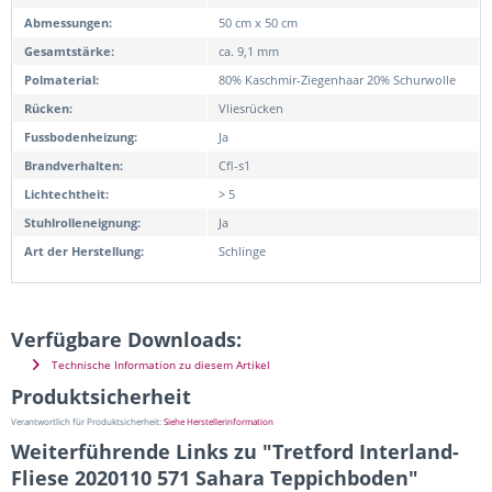
Abmessungen:
50 cm x 50 cm
Gesamtstärke:
ca. 9,1 mm
Polmaterial:
80% Kaschmir-Ziegenhaar 20% Schurwolle
Rücken:
Vliesrücken
Fussbodenheizung:
Ja
Brandverhalten:
Cfl-s1
Lichtechtheit:
> 5
Stuhlrolleneignung:
Ja
Art der Herstellung:
Schlinge
Verfügbare Downloads:
Technische Information zu diesem Artikel
Produktsicherheit
Verantwortlich für Produktsicherheit:
Siehe Herstellerinformation
Weiterführende Links zu "Tretford Interland-
Fliese 2020110 571 Sahara Teppichboden"