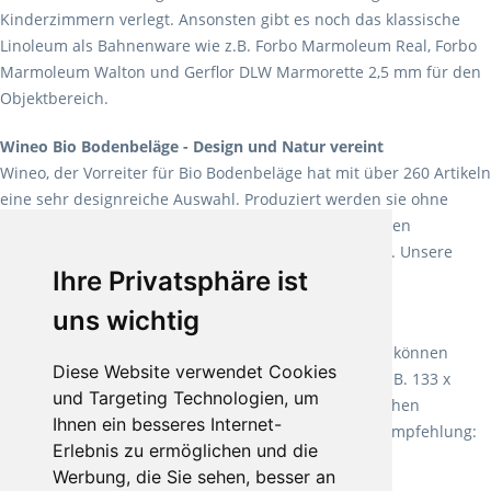
Kinderzimmern verlegt. Ansonsten gibt es noch das klassische
Linoleum als Bahnenware wie z.B. Forbo Marmoleum Real, Forbo
Marmoleum Walton und Gerflor DLW Marmorette 2,5 mm für den
Objektbereich.
Wineo Bio Bodenbeläge - Design und Natur vereint
Wineo, der Vorreiter für Bio Bodenbeläge hat mit über 260 Artikeln
eine sehr designreiche Auswahl. Produziert werden sie ohne
Weichmacher und Lösungsmittel. Mit allen verfügbaren
Verlegearten ist er für jegliche Bauvorhaben attraktiv. Unsere
Ihre Privatsphäre ist
Empfehlung:
Wineo 1000 Multi Layer XXL
.
uns wichtig
Teppiche für ein angenehmes Laufgefühl
Fletco Teppichböden
machen es schon lange vor. Sie können
Diese Website verwendet Cookies
Teppich in Ihrem gewünschten Sondermaß kaufen, z.B. 133 x
und Targeting Technologien, um
60cm. Vor allem in Schlafzimmern aufgrund der weichen
Ihnen ein besseres Internet-
Oberfläche ein sehr beliebter Zusatzboden. Unsere Empfehlung:
Erlebnis zu ermöglichen und die
Fletco Fluffy und Fletco Hermelin
Werbung, die Sie sehen, besser an