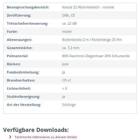
Beanspruchungsbereich:
Klasse 22 Wohnbereich - normal
Zertifizierung:
DIBt, CE
Trittschallverbesserung:
ca. 22 dB
Farbe:
mittel
Abmessungen:
Rollenbreite 2 m / Rollenlänge 25 lfm
Gesamtstärke:
ca. 7,2 mm
Polmaterial:
80% Kaschmir-Ziegenhaar 20% Schurwolle
Rücken:
Jute
Fussbodenheizung:
Ja
Brandverhalten:
Cfl-s1
Lichtechtheit:
> 5
Stuhlrolleneignung:
Ja
Art der Herstellung:
Schlinge
Verfügbare Downloads:
Technische Information zu diesem Artikel