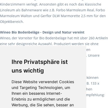
Kinderzimmern verlegt. Ansonsten gibt es noch das klassische
Linoleum als Bahnenware wie z.B. Forbo Marmoleum Real, Forbo
Marmoleum Walton und Gerflor DLW Marmorette 2,5 mm für den
Objektbereich.
Wineo Bio Bodenbeläge - Design und Natur vereint
Wineo, der Vorreiter für Bio Bodenbeläge hat mit über 260 Artikeln
eine sehr designreiche Auswahl. Produziert werden sie ohne
Weichmacher und Lösungsmittel. Mit allen verfügbaren
Verlegearten ist er für jegliche Bauvorhaben attraktiv. Unsere
Ihre Privatsphäre ist
Empfehlung:
Wineo 1000 Multi Layer XXL
.
uns wichtig
Teppiche für ein angenehmes Laufgefühl
Fletco Teppichböden
machen es schon lange vor. Sie können
Diese Website verwendet Cookies
Teppich in Ihrem gewünschten Sondermaß kaufen, z.B. 133 x
und Targeting Technologien, um
60cm. Vor allem in Schlafzimmern aufgrund der weichen
Ihnen ein besseres Internet-
Oberfläche ein sehr beliebter Zusatzboden. Unsere Empfehlung:
Erlebnis zu ermöglichen und die
Fletco Fluffy und Fletco Hermelin
Werbung, die Sie sehen, besser an