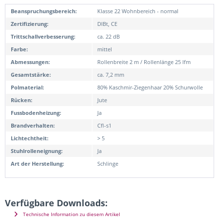
Beanspruchungsbereich:
Klasse 22 Wohnbereich - normal
Zertifizierung:
DIBt, CE
Trittschallverbesserung:
ca. 22 dB
Farbe:
mittel
Abmessungen:
Rollenbreite 2 m / Rollenlänge 25 lfm
Gesamtstärke:
ca. 7,2 mm
Polmaterial:
80% Kaschmir-Ziegenhaar 20% Schurwolle
Rücken:
Jute
Fussbodenheizung:
Ja
Brandverhalten:
Cfl-s1
Lichtechtheit:
> 5
Stuhlrolleneignung:
Ja
Art der Herstellung:
Schlinge
Verfügbare Downloads:
Technische Information zu diesem Artikel