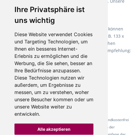
Verlegearten ist er für jegliche Bauvorhaben attraktiv. Unsere
Ihre Privatsphäre ist
Empfehlung:
Wineo 1000 Multi Layer XXL
.
uns wichtig
Teppiche für ein angenehmes Laufgefühl
Fletco Teppichböden
machen es schon lange vor. Sie können
Diese Website verwendet Cookies
Teppich in Ihrem gewünschten Sondermaß kaufen, z.B. 133 x
und Targeting Technologien, um
60cm. Vor allem in Schlafzimmern aufgrund der weichen
Ihnen ein besseres Internet-
Oberfläche ein sehr beliebter Zusatzboden. Unsere Empfehlung:
Erlebnis zu ermöglichen und die
Fletco Fluffy und Fletco Hermelin
Werbung, die Sie sehen, besser an
Ihre Bedürfnisse anzupassen.
Diese Technologien nutzen wir
außerdem, um Ergebnisse zu
messen, um zu verstehen, woher
unsere Besucher kommen oder um
unsere Website weiter zu
entwickeln.
* Alle Preise inkl. gesetzl. Mehrwertsteuer - Alle Artikel versandkostenfrei
ab 500 Euro in Deutschland! Die Abbildungen dienen der
Alle akzeptieren
Produktpräsentation und stellen nicht zwingend den Lieferumfang dar.