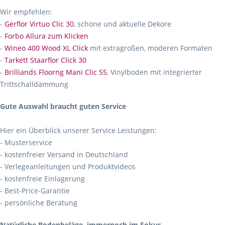
Wir empfehlen:
-
Gerflor Virtuo Clic 30
, schöne und aktuelle Dekore
-
Forbo Allura zum Klicken
-
Wineo 400 Wood XL Click
mit extragroßen, moderen Formaten
-
Tarkett Staarflor Click 30
-
Brilliands Floorng Mani Clic 55
, Vinylboden mit integrierter
Trittschalldämmung
Gute Auswahl braucht guten Service
Hier ein Überblick unserer Service Leistungen:
- Musterservice
- kostenfreier Versand in Deutschland
- Verlegeanleitungen und Produktvideos
- kostenfreie Einlagerung
- Best-Price-Garantie
- persönliche Beratung
Natürliche Bodenbeläge, immernoch im Fokus