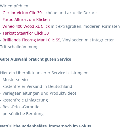
Wir empfehlen:
-
Gerflor Virtuo Clic 30
, schöne und aktuelle Dekore
-
Forbo Allura zum Klicken
-
Wineo 400 Wood XL Click
mit extragroßen, moderen Formaten
-
Tarkett Staarflor Click 30
-
Brilliands Floorng Mani Clic 55
, Vinylboden mit integrierter
Trittschalldämmung
Gute Auswahl braucht guten Service
Hier ein Überblick unserer Service Leistungen:
- Musterservice
- kostenfreier Versand in Deutschland
- Verlegeanleitungen und Produktvideos
- kostenfreie Einlagerung
- Best-Price-Garantie
- persönliche Beratung
Natürliche Bodenbeläge, immernoch im Fokus