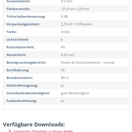
Gesamtstärke:
4,5 mm
Plankenmaße:
121,9 cm x 22,9 cm
Trittschallverbesserung:
8 dB
Verpackungseinheit:
2,79 m² / 10 Planken
Farbe:
mittel
Lichtechtheit:
6
Rutschsicherheit:
R9
Nutzschicht:
0,55 mm
Beanspruchungsbereich:
Klasse 42 Industriebereich - normal
Zertifizierung:
CE
Brandverhalten:
Bfl-s1
Stuhlrolleneignung:
Ja
Chemikalienbeständigkeit:
gute Beständigkeit
Fussbodenheizung:
Ja
Verfügbare Downloads:
Technisches Datenblatt zu diesem Artikel