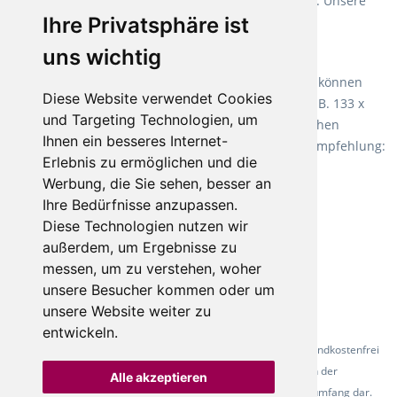
Verlegearten ist er für jegliche Bauvorhaben attraktiv. Unsere
Ihre Privatsphäre ist
Empfehlung:
Wineo 1000 Multi Layer XXL
.
uns wichtig
Teppiche für ein angenehmes Laufgefühl
Fletco Teppichböden
machen es schon lange vor. Sie können
Diese Website verwendet Cookies
Teppich in Ihrem gewünschten Sondermaß kaufen, z.B. 133 x
und Targeting Technologien, um
60cm. Vor allem in Schlafzimmern aufgrund der weichen
Ihnen ein besseres Internet-
Oberfläche ein sehr beliebter Zusatzboden. Unsere Empfehlung:
Erlebnis zu ermöglichen und die
Fletco Fluffy und Fletco Hermelin
Werbung, die Sie sehen, besser an
Ihre Bedürfnisse anzupassen.
Diese Technologien nutzen wir
außerdem, um Ergebnisse zu
messen, um zu verstehen, woher
unsere Besucher kommen oder um
unsere Website weiter zu
entwickeln.
* Alle Preise inkl. gesetzl. Mehrwertsteuer - Alle Artikel versandkostenfrei
ab 500 Euro in Deutschland! Die Abbildungen dienen der
Alle akzeptieren
Produktpräsentation und stellen nicht zwingend den Lieferumfang dar.