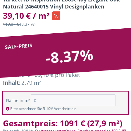
Natural 24640015 Vinyl Designplanken
39,10 € / m²
119,07 €
(8.37 %)
SALE-PREIS
-8.37%
entspricht 109,10 € pro Paket
Inhalt:
2.79 m²
Fläche in m²
Bitte berechnen Sie 5-10% Verschnitt ein.
Gesamtpreis:
1091 €
(
27,9 m²
)
Preise inkl. 19% MwSt.;
Versandkostenfrei bei Standardversand ab 500 EUR!