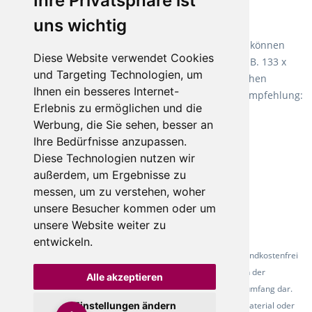
Ihre Privatsphäre ist
uns wichtig
Teppiche für ein angenehmes Laufgefühl
Fletco Teppichböden
machen es schon lange vor. Sie können
Diese Website verwendet Cookies
Teppich in Ihrem gewünschten Sondermaß kaufen, z.B. 133 x
und Targeting Technologien, um
60cm. Vor allem in Schlafzimmern aufgrund der weichen
Ihnen ein besseres Internet-
Oberfläche ein sehr beliebter Zusatzboden. Unsere Empfehlung:
Erlebnis zu ermöglichen und die
Fletco Fluffy und Fletco Hermelin
Werbung, die Sie sehen, besser an
Ihre Bedürfnisse anzupassen.
Diese Technologien nutzen wir
außerdem, um Ergebnisse zu
messen, um zu verstehen, woher
unsere Besucher kommen oder um
unsere Website weiter zu
entwickeln.
* Alle Preise inkl. gesetzl. Mehrwertsteuer - Alle Artikel versandkostenfrei
ab 500 Euro in Deutschland! Die Abbildungen dienen der
Alle akzeptieren
Produktpräsentation und stellen nicht zwingend den Lieferumfang dar.
Farbunterschiede der Abbildungen können durch das Fotomaterial oder
Einstellungen ändern