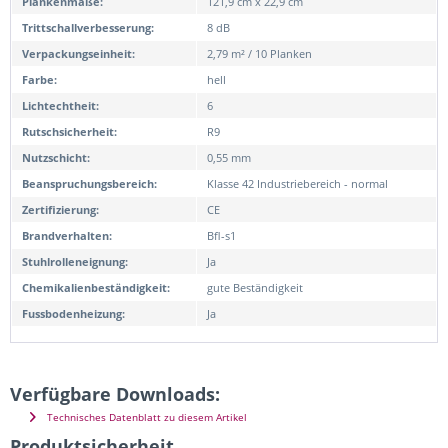
Plankenmaße:
121,9 cm x 22,9 cm
Trittschallverbesserung:
8 dB
Verpackungseinheit:
2,79 m² / 10 Planken
Farbe:
hell
Lichtechtheit:
6
Rutschsicherheit:
R9
Nutzschicht:
0,55 mm
Beanspruchungsbereich:
Klasse 42 Industriebereich - normal
Zertifizierung:
CE
Brandverhalten:
Bfl-s1
Stuhlrolleneignung:
Ja
Chemikalienbeständigkeit:
gute Beständigkeit
Fussbodenheizung:
Ja
Verfügbare Downloads:
Technisches Datenblatt zu diesem Artikel
Produktsicherheit