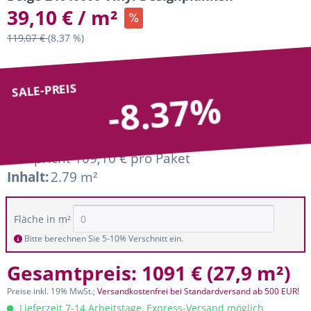
39,10 € / m²
119,07 €
(8.37 %)
SALE-PREIS
-8.37%
entspricht 109,10 € pro Paket
Inhalt:
2.79 m²
Fläche in m²
Bitte berechnen Sie 5-10% Verschnitt ein.
Gesamtpreis:
1091 €
(
27,9 m²
)
Preise inkl. 19% MwSt.;
Versandkostenfrei bei Standardversand ab 500 EUR!
Lieferzeit 7-14 Arbeitstage, Express-Versand möglich