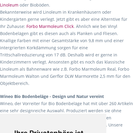
Linoleum
oder Bioböden.
Bekannterweise wird Linoleum in Krankenhäusern oder
Kindergärten gerne verlegt. Jetzt gibt es aber eine Alterntive für
Ihr Zuhause:
Forbo Marmoleum Click
. Ähnlich wie bei Vinyl
Bodenbelägen gibt es diesen auch als Planken und Fliesen.
Knallige Farben mit einer Gesamtstärke von 9,8 mm und einer
intergrierten Korkdämmung sorgen für eine
Trittschallreduzierung von 17 dB. Deshalb wird er gerne in
Kinderzimmern verlegt. Ansonsten gibt es noch das klassische
Linoleum als Bahnenware wie z.B. Forbo Marmoleum Real, Forbo
Marmoleum Walton und Gerflor DLW Marmorette 2,5 mm für den
Objektbereich.
Wineo Bio Bodenbeläge - Design und Natur vereint
Wineo, der Vorreiter für Bio Bodenbeläge hat mit über 260 Artikeln
eine sehr designreiche Auswahl. Produziert werden sie ohne
Weichmacher und Lösungsmittel. Mit allen verfügbaren
Verlegearten ist er für jegliche Bauvorhaben attraktiv. Unsere
Empfehlung:
Wineo 1000 Multi Layer XXL
.