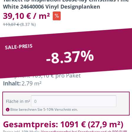
White 24640006 Vinyl Designplanken
39,10 € / m²
119,07 €
(8.37 %)
SALE-PREIS
-8.37%
entspricht 109,10 € pro Paket
Inhalt:
2.79 m²
Fläche in m²
Bitte berechnen Sie 5-10% Verschnitt ein.
Gesamtpreis:
1091 €
(
27,9 m²
)
Preise inkl. 19% MwSt.;
Versandkostenfrei bei Standardversand ab 500 EUR!