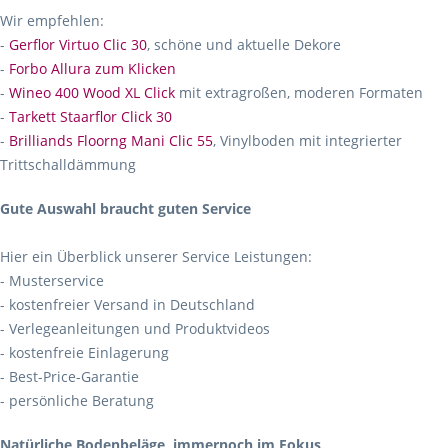
Wir empfehlen:
-
Gerflor Virtuo Clic 30
, schöne und aktuelle Dekore
-
Forbo Allura zum Klicken
-
Wineo 400 Wood XL Click
mit extragroßen, moderen Formaten
-
Tarkett Staarflor Click 30
-
Brilliands Floorng Mani Clic 55
, Vinylboden mit integrierter
Trittschalldämmung
Gute Auswahl braucht guten Service
Hier ein Überblick unserer Service Leistungen:
- Musterservice
- kostenfreier Versand in Deutschland
- Verlegeanleitungen und Produktvideos
- kostenfreie Einlagerung
- Best-Price-Garantie
- persönliche Beratung
Natürliche Bodenbeläge, immernoch im Fokus