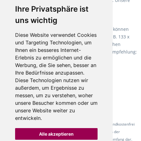
Verlegearten ist er für jegliche Bauvorhaben attraktiv. Unsere
Ihre Privatsphäre ist
Empfehlung:
Wineo 1000 Multi Layer XXL
.
uns wichtig
Teppiche für ein angenehmes Laufgefühl
Fletco Teppichböden
machen es schon lange vor. Sie können
Diese Website verwendet Cookies
Teppich in Ihrem gewünschten Sondermaß kaufen, z.B. 133 x
und Targeting Technologien, um
60cm. Vor allem in Schlafzimmern aufgrund der weichen
Ihnen ein besseres Internet-
Oberfläche ein sehr beliebter Zusatzboden. Unsere Empfehlung:
Erlebnis zu ermöglichen und die
Fletco Fluffy und Fletco Hermelin
Werbung, die Sie sehen, besser an
Ihre Bedürfnisse anzupassen.
Diese Technologien nutzen wir
außerdem, um Ergebnisse zu
messen, um zu verstehen, woher
unsere Besucher kommen oder um
unsere Website weiter zu
entwickeln.
* Alle Preise inkl. gesetzl. Mehrwertsteuer - Alle Artikel versandkostenfrei
ab 500 Euro in Deutschland! Die Abbildungen dienen der
Alle akzeptieren
Produktpräsentation und stellen nicht zwingend den Lieferumfang dar.