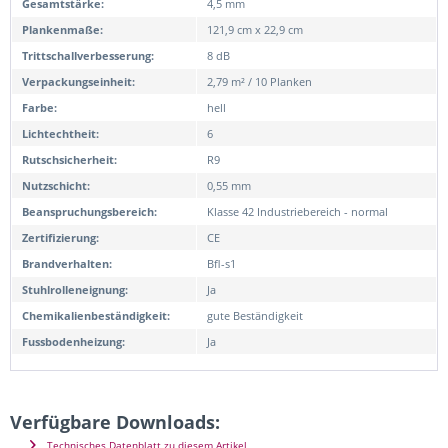
Gesamtstärke:
4,5 mm
Plankenmaße:
121,9 cm x 22,9 cm
Trittschallverbesserung:
8 dB
Verpackungseinheit:
2,79 m² / 10 Planken
Farbe:
hell
Lichtechtheit:
6
Rutschsicherheit:
R9
Nutzschicht:
0,55 mm
Beanspruchungsbereich:
Klasse 42 Industriebereich - normal
Zertifizierung:
CE
Brandverhalten:
Bfl-s1
Stuhlrolleneignung:
Ja
Chemikalienbeständigkeit:
gute Beständigkeit
Fussbodenheizung:
Ja
Verfügbare Downloads:
Technisches Datenblatt zu diesem Artikel