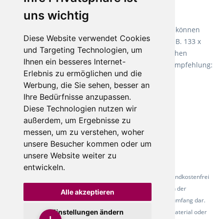
uns wichtig
Teppiche für ein angenehmes Laufgefühl
Fletco Teppichböden
machen es schon lange vor. Sie können
Diese Website verwendet Cookies
Teppich in Ihrem gewünschten Sondermaß kaufen, z.B. 133 x
und Targeting Technologien, um
60cm. Vor allem in Schlafzimmern aufgrund der weichen
Ihnen ein besseres Internet-
Oberfläche ein sehr beliebter Zusatzboden. Unsere Empfehlung:
Erlebnis zu ermöglichen und die
Fletco Fluffy und Fletco Hermelin
Werbung, die Sie sehen, besser an
Ihre Bedürfnisse anzupassen.
Diese Technologien nutzen wir
außerdem, um Ergebnisse zu
messen, um zu verstehen, woher
unsere Besucher kommen oder um
unsere Website weiter zu
entwickeln.
* Alle Preise inkl. gesetzl. Mehrwertsteuer - Alle Artikel versandkostenfrei
ab 500 Euro in Deutschland! Die Abbildungen dienen der
Alle akzeptieren
Produktpräsentation und stellen nicht zwingend den Lieferumfang dar.
Einstellungen ändern
Farbunterschiede der Abbildungen können durch das Fotomaterial oder