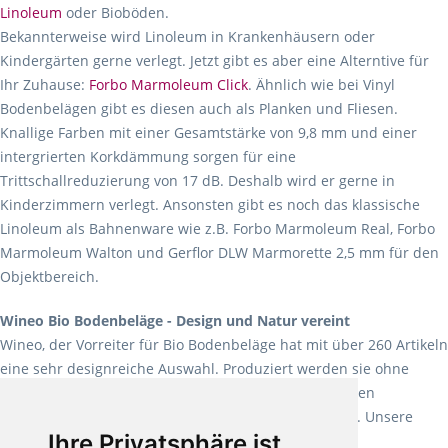
Linoleum
oder Bioböden.
Bekannterweise wird Linoleum in Krankenhäusern oder
Kindergärten gerne verlegt. Jetzt gibt es aber eine Alterntive für
Ihr Zuhause:
Forbo Marmoleum Click
. Ähnlich wie bei Vinyl
Bodenbelägen gibt es diesen auch als Planken und Fliesen.
Knallige Farben mit einer Gesamtstärke von 9,8 mm und einer
intergrierten Korkdämmung sorgen für eine
Trittschallreduzierung von 17 dB. Deshalb wird er gerne in
Kinderzimmern verlegt. Ansonsten gibt es noch das klassische
Linoleum als Bahnenware wie z.B. Forbo Marmoleum Real, Forbo
Marmoleum Walton und Gerflor DLW Marmorette 2,5 mm für den
Objektbereich.
Wineo Bio Bodenbeläge - Design und Natur vereint
Wineo, der Vorreiter für Bio Bodenbeläge hat mit über 260 Artikeln
eine sehr designreiche Auswahl. Produziert werden sie ohne
Weichmacher und Lösungsmittel. Mit allen verfügbaren
Verlegearten ist er für jegliche Bauvorhaben attraktiv. Unsere
Ihre Privatsphäre ist
Empfehlung:
Wineo 1000 Multi Layer XXL
.