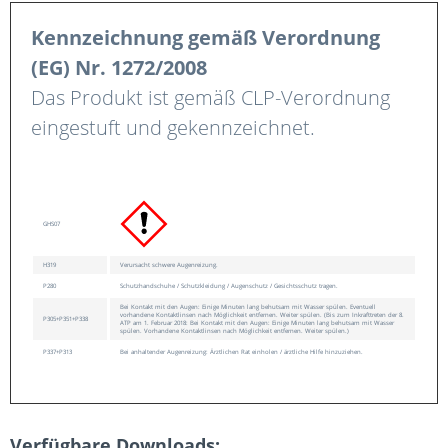
Kennzeichnung gemäß Verordnung
(EG) Nr. 1272/2008
Das Produkt ist gemäß CLP-Verordnung
eingestuft und gekennzeichnet.
GHS07
H319
Verursacht schwere Augenreizung.
P280
Schutzhandschuhe / Schutzkleidung / Augenschutz / Gesichtsschutz tragen.
Bei Kontakt mit den Augen: Einige Minuten lang behutsam mit Wasser spülen. Eventuell
vorhandene Kontaktlinsen nach Möglichkeit entfernen. Weiter spülen. (Bis zum Inkrafttreten der 8.
P305+P351+P338
ATP am 1. Februar 2018: Bei Kontakt mit den Augen: Einige Minuten lang behutsam mit Wasser
spülen. Vorhandene Kontaktlinsen nach Möglichkeit entfernen. Weiter spülen.)
P337+P313
Bei anhaltender Augenreizung: Ärztlichen Rat einholen / ärztliche Hilfe hinzuziehen.
Verfügbare Downloads: